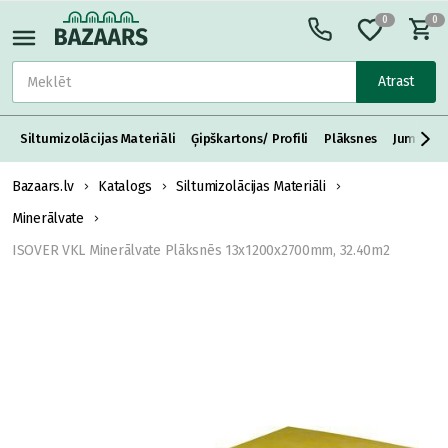
0
0
Atrast
Siltumizolācijas Materiāli
Ģipškartons/ Profili
Plāksnes
Jumta S
Bazaars.lv
Katalogs
Siltumizolācijas Materiāli
Minerālvate
ISOVER VKL Minerālvate Plāksnēs 13x1200x2700mm, 32.40m2