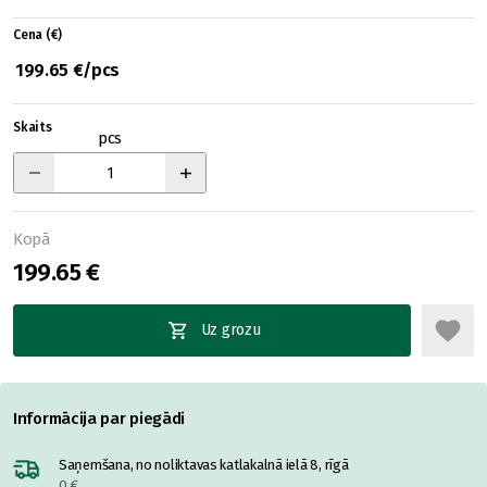
Cena (€)
199.65 €/pcs
Skaits
pcs
Kopā
199.65 €
Uz grozu
Informācija par piegādi
Saņemšana, no noliktavas katlakalnā ielā 8, rīgā
0 €