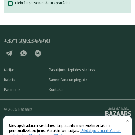
Piekrītu
personas datu apstrādei
+371 29334440
Akcijas
Pasūtījuma izpildes statuss
Raksts
Saņemšana un piegāde
Par mums
Kontakti
© 2026 Bazaars
×
Konfidencialitāte
powered by
Mēs apstrādājam sīkdatnes, lai padarītu mūsu vietni ērtāku un
Piedāvājums
personalizētāku jums. Vairāk informācijas:
“Sīkdatņu izmantošanas