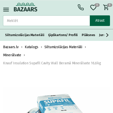
0
0
Atrast
Siltumizolācijas Materiāli
Ģipškartons/ Profili
Plāksnes
Jumta S
Bazaars.lv
Katalogs
Siltumizolācijas Materiāli
Minerālvate
Knauf Insulation Supafil Cavity Wall Beramā Minerālvate 16,6kg