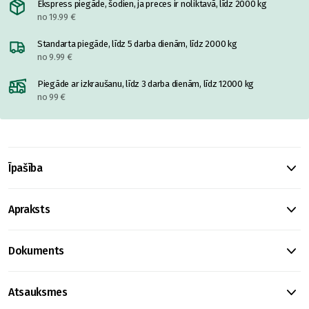
Ekspress piegāde, šodien, ja preces ir noliktavā, līdz 2000 kg
no 19.99 €
Standarta piegāde, līdz 5 darba dienām, līdz 2000 kg
no 9.99 €
Piegāde ar izkraušanu, līdz 3 darba dienām, līdz 12000 kg
no 99 €
Īpašība
Apraksts
Dokuments
Atsauksmes