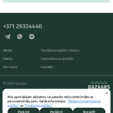
+371 29334440
Akcijas
Pasūtījuma izpildes statuss
Raksts
Saņemšana un piegāde
Par mums
Kontakti
© 2026 Bazaars
×
Konfidencialitāte
powered by
Mēs apstrādājam sīkdatnes, lai padarītu mūsu vietni ērtāku un
Piedāvājums
personalizētāku jums. Vairāk informācijas:
“Sīkdatņu izmantošanas
politika”
un
“Privātuma politika”.
.
Piekrist
Pielāgot
Noraidīt