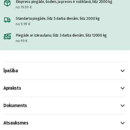
Ekspress piegāde, šodien, ja preces ir noliktavā, līdz 2000 kg
no 19.99 €
Standarta piegāde, līdz 5 darba dienām, līdz 2000 kg
no 9.99 €
Piegāde ar izkraušanu, līdz 3 darba dienām, līdz 12000 kg
no 99 €
Īpašība
Apraksts
Dokuments
Atsauksmes