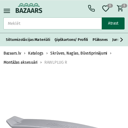
0
0
Atrast
Siltumizolācijas Materiāli
Ģipškartons/ Profili
Plāksnes
Jumta S
Bazaars.lv
Katalogs
Skrūves, Naglas, Būvstiprinājumi
Montāžas aksesuāri
RAWLPLUG R