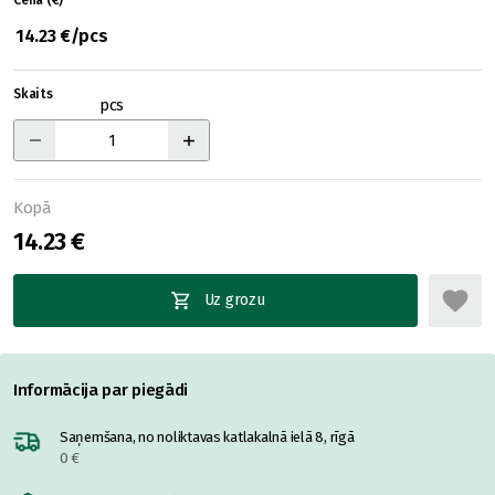
Cena (€)
14.23 €/pcs
Skaits
pcs
Kopā
14.23 €
Uz grozu
Informācija par piegādi
Saņemšana, no noliktavas katlakalnā ielā 8, rīgā
0 €