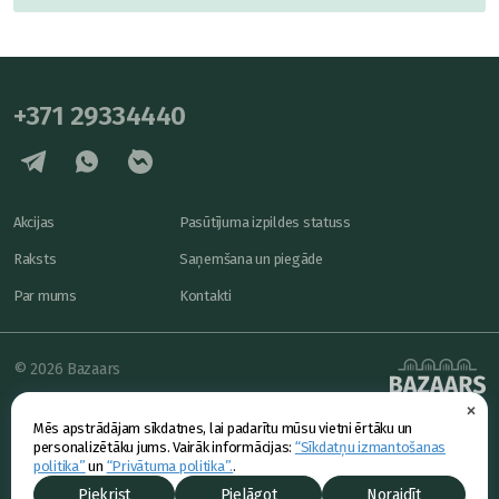
+371 29334440
Akcijas
Pasūtījuma izpildes statuss
Raksts
Saņemšana un piegāde
Par mums
Kontakti
© 2026 Bazaars
×
Konfidencialitāte
powered by
Mēs apstrādājam sīkdatnes, lai padarītu mūsu vietni ērtāku un
Piedāvājums
personalizētāku jums. Vairāk informācijas:
“Sīkdatņu izmantošanas
politika”
un
“Privātuma politika”.
.
Piekrist
Pielāgot
Noraidīt