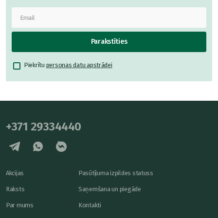
Parakstīties
Piekrītu
personas datu apstrādei
+371 29334440
Akcijas
Pasūtījuma izpildes statuss
Raksts
Saņemšana un piegāde
Par mums
Kontakti