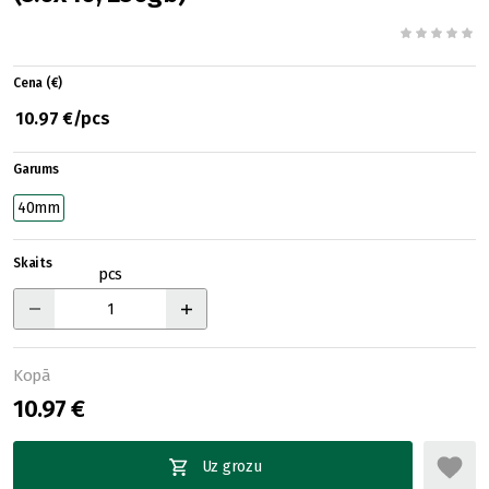
Cena (€)
10.97 €/pcs
Garums
40mm
Skaits
pcs
Kopā
10.97 €
Uz grozu