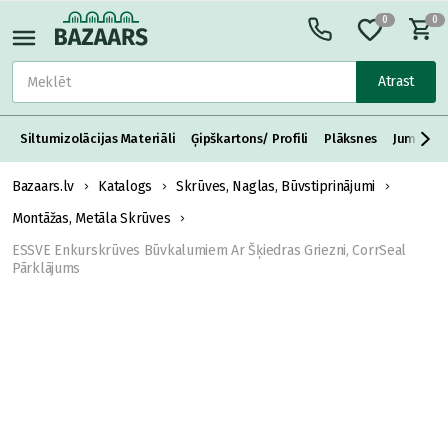
0
0
Atrast
Siltumizolācijas Materiāli
Ģipškartons/ Profili
Plāksnes
Jumta S
Bazaars.lv
Katalogs
Skrūves, Naglas, Būvstiprinājumi
Montāžas, Metāla Skrūves
ESSVE Enkurskrūves Būvkalumiem Ar Šķiedras Griezni, CorrSeal
Pārklājums