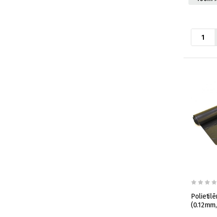
Polietil
(0.12mm