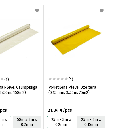
(1)
(1)
na Plēve, Caurspīdīga
Polietilēna Plēve, Dzeltena
 3x50m, 150m2)
(0.15 mm, 3x25m, 75m2)
/pcs
21.84 €/pcs
3m x
50m x 3m x
25m x 3m x
25m x 3m x
mm
0.2mm
0.2mm
0.15mm