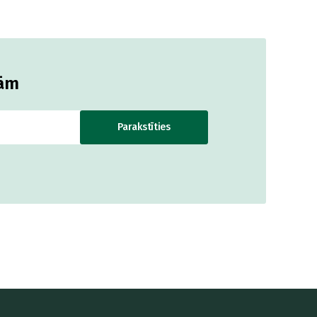
jām
Parakstīties