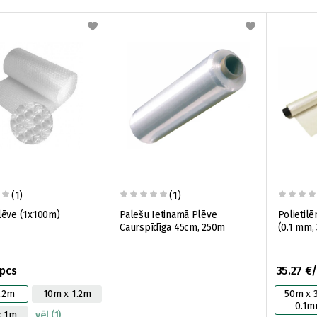
(1)
(1)
Burbuļplēve (1x100m)
Palešu Ietinamā Plēve
Polietilē
Caurspīdīga 45cm, 250m
(0.1 mm,
/pcs
35.27 €
1.2m
10m x 1.2m
50m x 
0.1
x 1m
vēl (1)