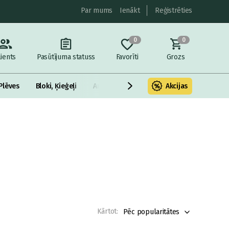
Par mums
Ienākt
Reģistrēties
0
0
lients
Pasūtījuma statuss
Favorīti
Grozs
Plēves
Bloki, Ķieģeļi
Armatūra un metāls
Akcijas
Fasādes Siltināš
Kārtot:
Pēc popularitātes