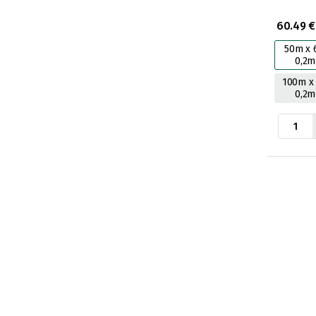
60.49 €
50m x 
0,2
100m x
0,2