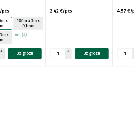
/pcs
2.42 €/pcs
4.57 €/
6m x
100m x 3m x
mm
0,1mm
 3m x
vēl (4)
mm
Uz grozu
Uz grozu