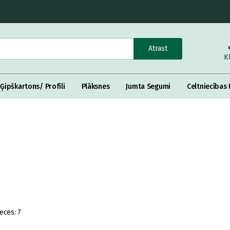
Atrast
K
Ģipškartons/ Profili
Plāksnes
Jumta Segumi
Celtniecības 
eces:
7