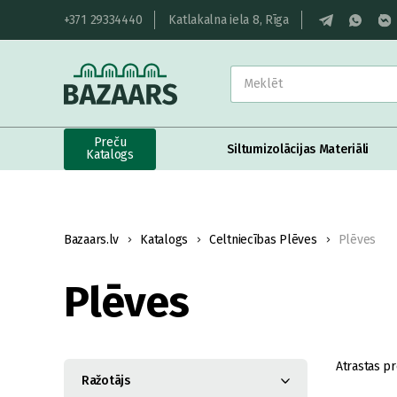
+371 29334440
Katlakalna iela 8, Rīga
Preču
Siltumizolācijas Materiāli
Katalogs
Bazaars.lv
Katalogs
Celtniecības Plēves
Plēves
Plēves
Atrastas pr
Ražotājs