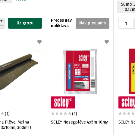
50m x 
0.12
Preces nav
Uz grozu
noliktavā
(1)
(1)
ēna Plēve, Melna
SCLEY Nosegplēve 4x5m 10my
SCLEY N
, 3x100m, 300m2)