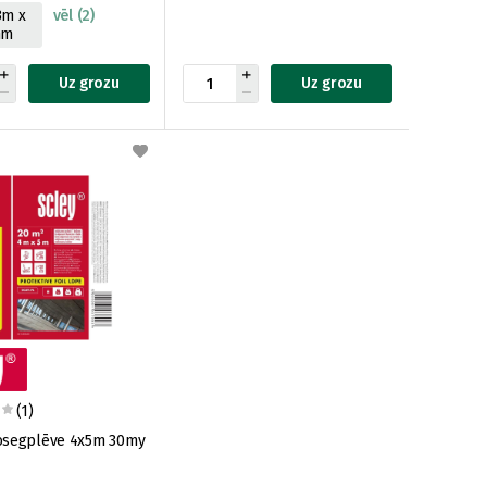
3m x
vēl (2)
mm
Uz grozu
Uz grozu
(1)
osegplēve 4x5m 30my