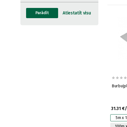
31.31 €
5m x 
100m 