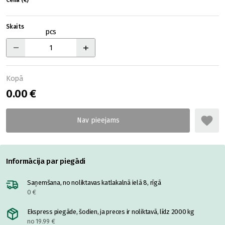
Cena (€)
Skaits
pcs
Kopā
0.00 €
Informācija par piegādi
Saņemšana, no noliktavas katlakalnā ielā 8, rīgā
0 €
Ekspress piegāde, šodien, ja preces ir noliktavā, līdz 2000 kg
no 19.99 €