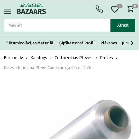
0
0
Atrast
Siltumizolācijas Materiāli
Ģipškartons/ Profili
Plāksnes
Jumta S
Bazaars.lv
Katalogs
Celtniecības Plēves
Plēves
Palešu Ietinamā Plēve Caurspīdīga 45cm, 250m