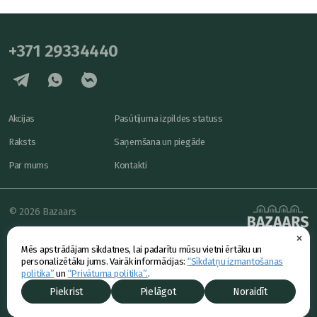
+371 29334440
Akcijas
Pasūtījuma izpildes statuss
Raksts
Saņemšana un piegāde
Par mums
Kontakti
© 2026 Bazaars
×
Konfidencialitāte
powered by
Mēs apstrādājam sīkdatnes, lai padarītu mūsu vietni ērtāku un
Piedāvājums
personalizētāku jums. Vairāk informācijas:
“Sīkdatņu izmantošanas
politika”
un
“Privātuma politika”.
.
Piekrist
Pielāgot
Noraidīt