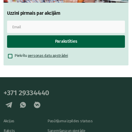
Uzzini pirmais par akcijām
Parakstīties
Piekrītu
personas datu apstrādei
+371 29334440
Akcijas
Pasūtījuma izpildes statuss
Raksts
Saņemšana un piegāde