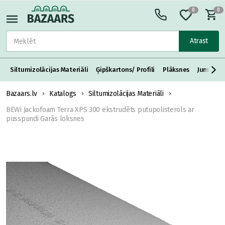
0
0
Atrast
Siltumizolācijas Materiāli
Ģipškartons/ Profili
Plāksnes
Jumta S
Bazaars.lv
Katalogs
Siltumizolācijas Materiāli
BEWi Jackofoam Terra XPS 300 ekstrudēts putupolisterols ar
pusspundi Garās loksnes