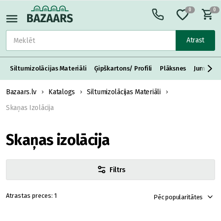
0
0
Atrast
Siltumizolācijas Materiāli
Ģipškartons/ Profili
Plāksnes
Jumta S
Bazaars.lv
Katalogs
Siltumizolācijas Materiāli
Skaņas Izolācija
Skaņas izolācija
Filtrs
1
Pēc popularitātes