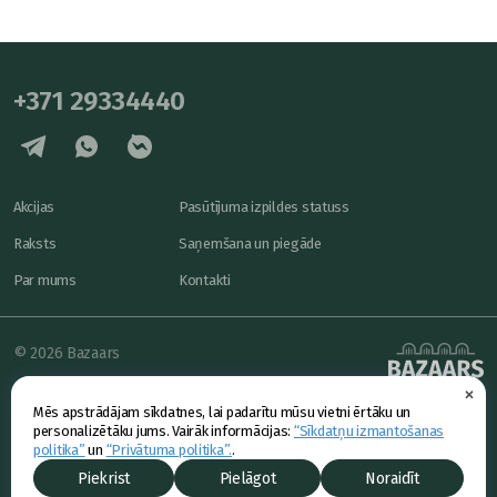
+371 29334440
Akcijas
Pasūtījuma izpildes statuss
Raksts
Saņemšana un piegāde
Par mums
Kontakti
© 2026 Bazaars
×
Konfidencialitāte
powered by
Mēs apstrādājam sīkdatnes, lai padarītu mūsu vietni ērtāku un
Piedāvājums
personalizētāku jums. Vairāk informācijas:
“Sīkdatņu izmantošanas
politika”
un
“Privātuma politika”.
.
Piekrist
Pielāgot
Noraidīt