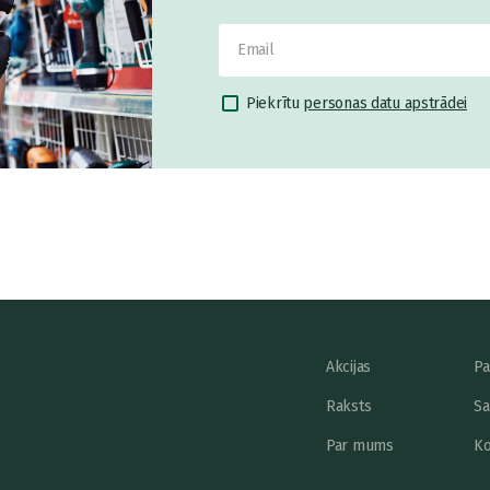
Piekrītu
personas datu apstrādei
Akcijas
Pa
Raksts
Sa
Par mums
Ko