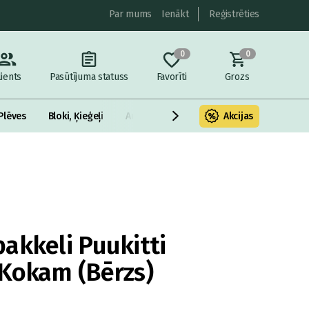
Par mums
Ienākt
Reģistrēties
0
0
lients
Pasūtījuma statuss
Favorīti
Grozs
Plēves
Bloki, Ķieģeļi
Armatūra un metāls
Akcijas
Fasādes Siltināš
akkeli Puukitti
Kokam (Bērzs)