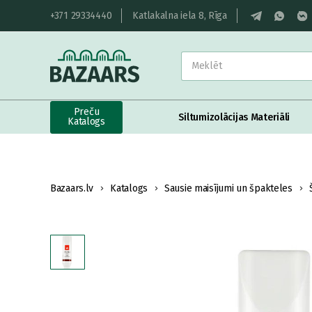
+371 29334440
Katlakalna iela 8, Rīga
Preču
Siltumizolācijas Materiāli
Katalogs
Bazaars.lv
Katalogs
Sausie maisījumi un špakteles