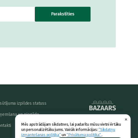
Parakstīties
sūtījuma izpildes statuss
ņemšana un piegāde
×
powered by
Mēs apstrādājam sīkdatnes, lai padarītu mūsu vietni ērtāku
ntakti
un personalizētāku jums. Vairāk informācijas:
“Sīkdatņu
izmantošanas politika”
un
“Privātuma politika”.
.