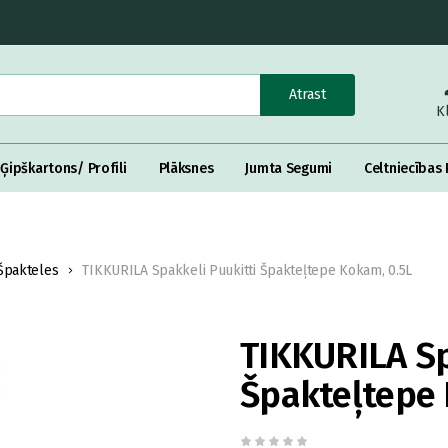
Atrast
K
Ģipškartons/ Profili
Plāksnes
Jumta Segumi
Celtniecības 
Špakteles
TIKKURILA Spakkeli Puukitti Špakteļtepe Kokam, 0.5L
TIKKURILA Sp
Špakteļtepe 