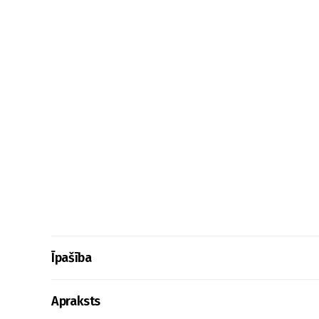
Īpašība
Apraksts