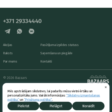
+371 29334440
Akcijas
Pasūtījuma izpildes statuss
Raksts
Saņemšana un piegāde
Par mums
Kontakti
© 2026 Bazaars
×
Konfidencialitāte
powered by
Mēs apstrādājam sīkdatnes, lai padarītu mūsu vietni ērtāku un
Piedāvājums
personalizētāku jums. Vairāk informācijas:
“Sīkdatņu izmantošanas
politika”
un
“Privātuma politika”.
.
Piekrist
Pielāgot
Noraidīt