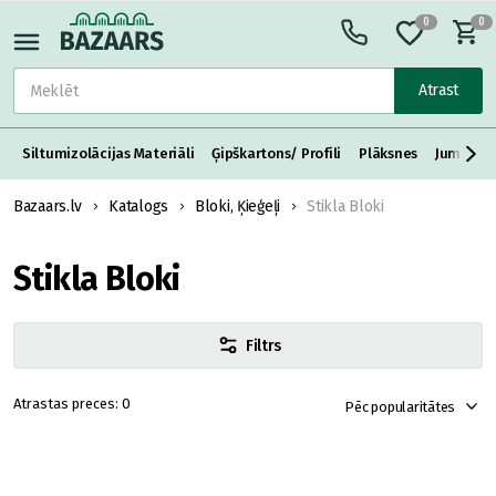
0
0
Atrast
Siltumizolācijas Materiāli
Ģipškartons/ Profili
Plāksnes
Jumta S
Bazaars.lv
Katalogs
Bloki, Ķieģeļi
Stikla Bloki
Stikla Bloki
Filtrs
0
Pēc popularitātes