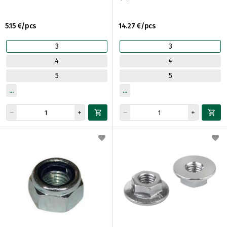
5.15 €/pcs
14.27 €/pcs
3
3
4
4
5
5