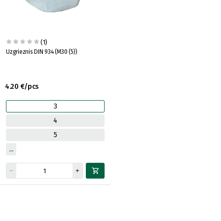
(1)
Uzgrieznis DIN 934 (M30 (5))
4.20 €/pcs
3
4
5