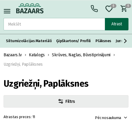
0
0
Atrast
Siltumizolācijas Materiāli
Ģipškartons/ Profili
Plāksnes
Jumta S
Bazaars.lv
Katalogs
Skrūves, Naglas, Būvstiprinājumi
Uzgriežņi, Paplāksnes
Uzgriežņi, Paplāksnes
Filtrs
11
Pēc nosaukuma