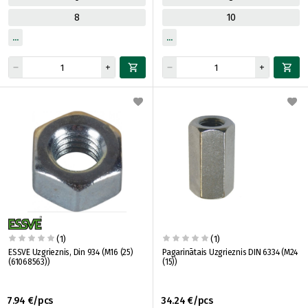
8
10
(1)
(1)
ESSVE Uzgrieznis, Din 934 (M16 (25)
Pagarinātais Uzgrieznis DIN 6334 (M24
(61068563))
(15))
7.94 €/pcs
34.24 €/pcs