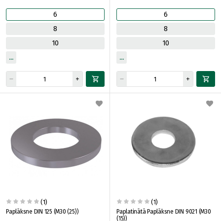
6
6
8
8
10
10
(1)
(1)
Paplāksne DIN 125 (M30 (25))
Paplatinātā Paplāksne DIN 9021 (M30
(15))