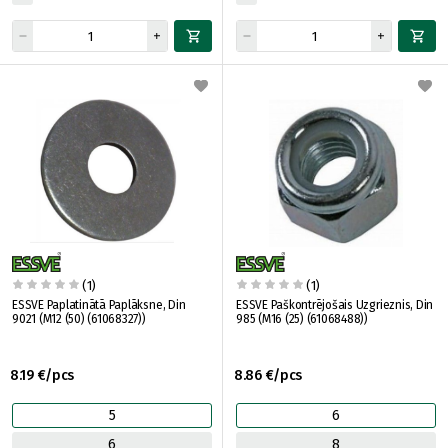
(1)
(1)
ESSVE Paplatinātā Paplāksne, Din
ESSVE Paškontrējošais Uzgrieznis, Din
9021 (M12 (50) (61068327))
985 (M16 (25) (61068488))
8.19 €/pcs
8.86 €/pcs
5
6
6
8