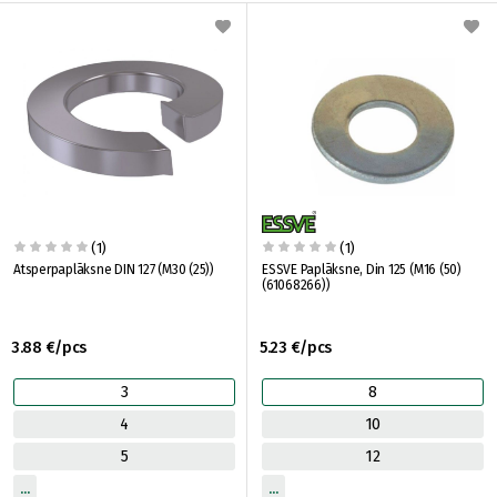
(1)
(1)
Atsperpaplāksne DIN 127 (M30 (25))
ESSVE Paplāksne, Din 125 (M16 (50)
(61068266))
3.88 €/pcs
5.23 €/pcs
3
8
4
10
5
12