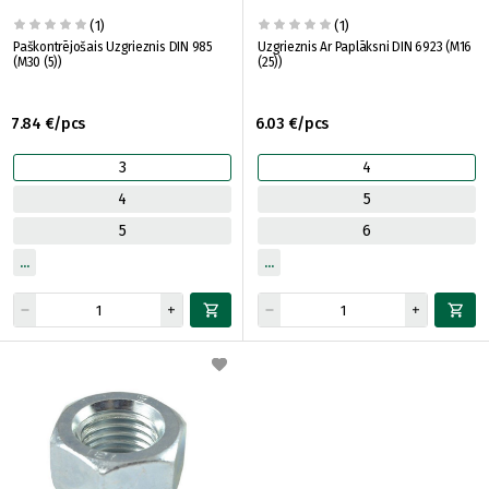
(1)
(1)
Paškontrējošais Uzgrieznis DIN 985
Uzgrieznis Ar Paplāksni DIN 6923 (M16
(M30 (5))
(25))
7.84 €/pcs
6.03 €/pcs
3
4
4
5
5
6