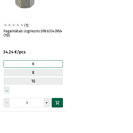
(1)
Pagarinātais Uzgrieznis DIN 6334 (M24
(15))
34.24 €/pcs
6
8
10