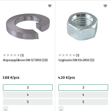
(1)
(1)
Atsperpaplāksne DIN 127 (M30 (25))
Uzgrieznis DIN 934 (M30 (5))
3.88 €/pcs
4.20 €/pcs
3
3
4
4
5
5