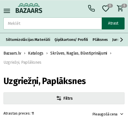
0
0
Atrast
Siltumizolācijas Materiāli
Ģipškartons/ Profili
Plāksnes
Jumta S
Bazaars.lv
Katalogs
Skrūves, Naglas, Būvstiprinājumi
Uzgriežņi, Paplāksnes
Uzgriežņi, Paplāksnes
Filtrs
11
Pieaugošā cena