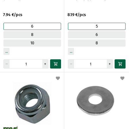
7.94 €/pcs
8.19 €/pcs
6
5
8
6
10
8