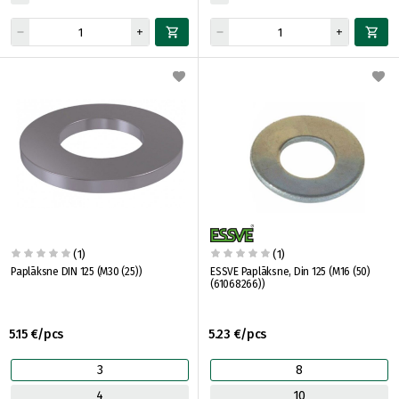
(1)
(1)
Paplāksne DIN 125 (M30 (25))
ESSVE Paplāksne, Din 125 (M16 (50)
(61068266))
5.15 €/pcs
5.23 €/pcs
3
8
4
10