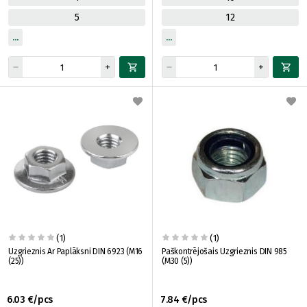
5
12
(1)
(1)
Uzgrieznis Ar Paplāksni DIN 6923 (M16
Paškontrējošais Uzgrieznis DIN 985
(25))
(M30 (5))
6.03 €/pcs
7.84 €/pcs