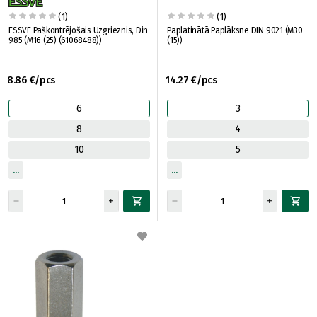
(1)
(1)
ESSVE Paškontrējošais Uzgrieznis, Din
Paplatinātā Paplāksne DIN 9021 (M30
985 (M16 (25) (61068488))
(15))
8.86 €/pcs
14.27 €/pcs
6
3
8
4
10
5