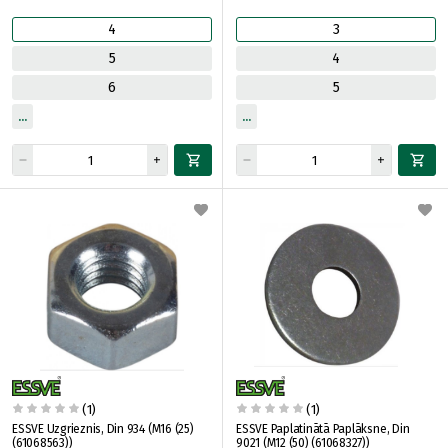
4
3
5
4
6
5
(1)
(1)
ESSVE Uzgrieznis, Din 934 (M16 (25)
ESSVE Paplatinātā Paplāksne, Din
(61068563))
9021 (M12 (50) (61068327))