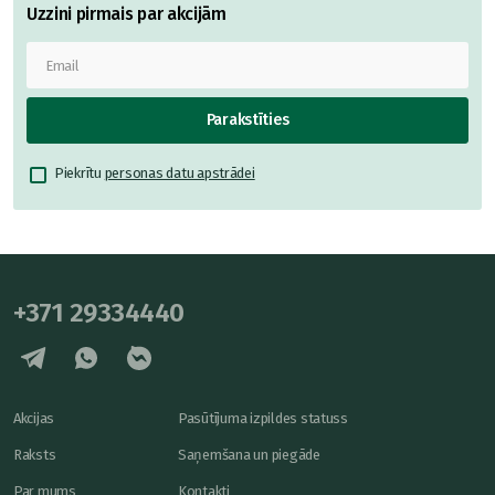
Uzzini pirmais par akcijām
Parakstīties
Piekrītu
personas datu apstrādei
+371 29334440
Akcijas
Pasūtījuma izpildes statuss
Raksts
Saņemšana un piegāde
Par mums
Kontakti