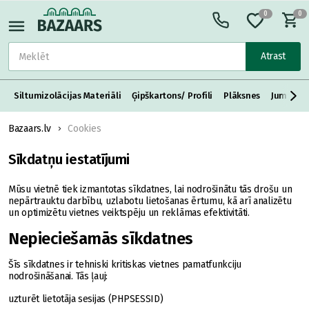
0
0
Atrast
Siltumizolācijas Materiāli
Ģipškartons/ Profili
Plāksnes
Jumta S
Bazaars.lv
Cookies
Sīkdatņu iestatījumi
Mūsu vietnē tiek izmantotas sīkdatnes, lai nodrošinātu tās drošu un
nepārtrauktu darbību, uzlabotu lietošanas ērtumu, kā arī analizētu
un optimizētu vietnes veiktspēju un reklāmas efektivitāti.
Nepieciešamās sīkdatnes
Šīs sīkdatnes ir tehniski kritiskas vietnes pamatfunkciju
nodrošināšanai. Tās ļauj:
uzturēt lietotāja sesijas (PHPSESSID)