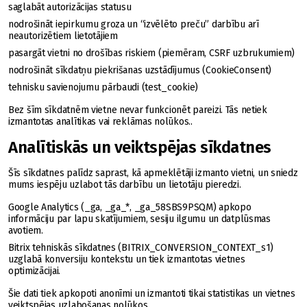
saglabāt autorizācijas statusu
nodrošināt iepirkumu groza un “izvēlēto preču” darbību arī
neautorizētiem lietotājiem
pasargāt vietni no drošības riskiem (piemēram, CSRF uzbrukumiem)
nodrošināt sīkdatņu piekrišanas uzstādījumus (CookieConsent)
tehnisku savienojumu pārbaudi (test_cookie)
Bez šīm sīkdatnēm vietne nevar funkcionēt pareizi. Tās netiek
izmantotas analītikas vai reklāmas nolūkos..
Analītiskās un veiktspējas sīkdatnes
Šīs sīkdatnes palīdz saprast, kā apmeklētāji izmanto vietni, un sniedz
mums iespēju uzlabot tās darbību un lietotāju pieredzi.
Google Analytics (_ga, _ga_*, _ga_58SBS9PSQM) apkopo
informāciju par lapu skatījumiem, sesiju ilgumu un datplūsmas
avotiem.
Bitrix tehniskās sīkdatnes (BITRIX_CONVERSION_CONTEXT_s1)
uzglabā konversiju kontekstu un tiek izmantotas vietnes
optimizācijai.
Šie dati tiek apkopoti anonīmi un izmantoti tikai statistikas un vietnes
veiktspējas uzlabošanas nolūkos.