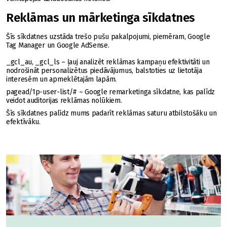
Reklāmas un mārketinga sīkdatnes
Šīs sīkdatnes uzstāda trešo pušu pakalpojumi, piemēram, Google
Tag Manager un Google AdSense.
_gcl_au, _gcl_ls – ļauj analizēt reklāmas kampaņu efektivitāti un
nodrošināt personalizētus piedāvājumus, balstoties uz lietotāja
interesēm un apmeklētajām lapām.
pagead/1p-user-list/# – Google remarketinga sīkdatne, kas palīdz
veidot auditorijas reklāmas nolūkiem.
Šīs sīkdatnes palīdz mums padarīt reklāmas saturu atbilstošāku un
efektīvāku.