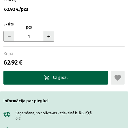
Cena (€)
62.92 €/pcs
Skaits
pcs
Kopā
62.92 €
Uz grozu
Informācija par piegādi
Saņemšana, no noliktavas katlakalnā ielā 8, rīgā
0 €