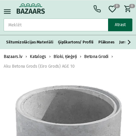
0
0
Atrast
Siltumizolācijas Materiāli
Ģipškartons/ Profili
Plāksnes
Jumta S
Bazaars.lv
Katalogs
Bloki, Ķieģeļi
Betona Grodi
Aku Betona Grods (Eiro Grods) AGE 10