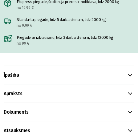
Ekspress piegāde, šodien, ja preces ir noliktavā, līdz 2000 kg
no 19.99 €
Standarta piegāde, līdz 5 darba dienām, līdz 2000 kg
no 9.99 €
Piegāde ar izkraušanu, līdz 3 darba dienām, līdz 12000 kg
no 99 €
Īpašība
Apraksts
Dokuments
Atsauksmes