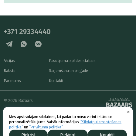
+371 29334440
Akcijas
Pasūtījuma izpildes statuss
Raksts
Saņemšana un piegāde
Par mums
Kontakti
© 2026 Bazaars
×
Konfidencialitāte
powered by
Mēs apstrādājam sīkdatnes, lai padarītu mūsu vietni ērtāku un
Piedāvājums
personalizētāku jums. Vairāk informācijas:
“Sīkdatņu izmantošanas
politika”
un
“Privātuma politika”.
.
Piekrist
Pielāgot
Noraidīt