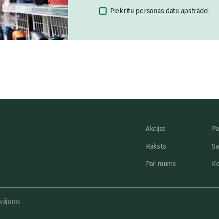
Piekrītu
personas datu apstrādei
Akcijas
Pa
Raksts
Sa
Par mums
Ko
vājums