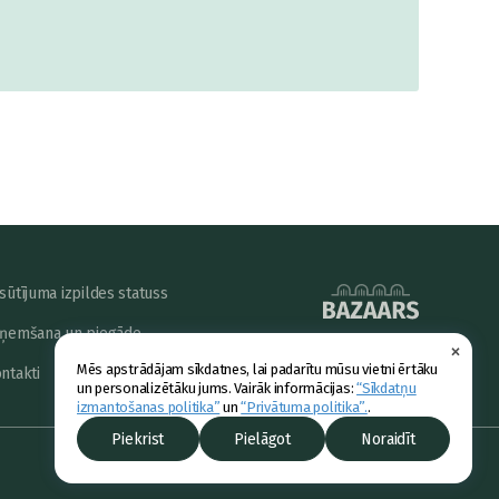
sūtījuma izpildes statuss
ņemšana un piegāde
×
powered by
Mēs apstrādājam sīkdatnes, lai padarītu mūsu vietni ērtāku
ntakti
un personalizētāku jums. Vairāk informācijas:
“Sīkdatņu
izmantošanas politika”
un
“Privātuma politika”.
.
Piekrist
Pielāgot
Noraidīt