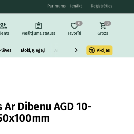
Par mums
Ienākt
Reģistrēties
0
0
lients
Pasūtījuma statuss
Favorīti
Grozs
Plēves
Bloki, Ķieģeļi
Armatūra un metāls
Akcijas
Fasādes Siltināš
 Ar Dibenu AGD 10-
750x100mm