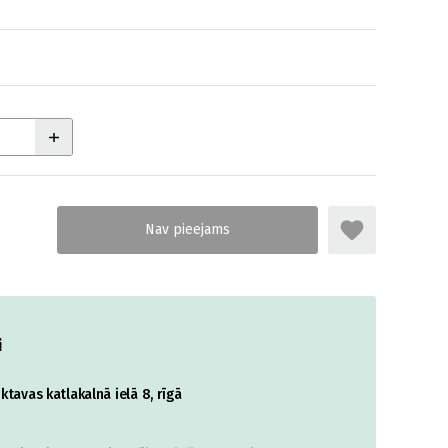
i
tavas katlakalnā ielā 8, rīgā