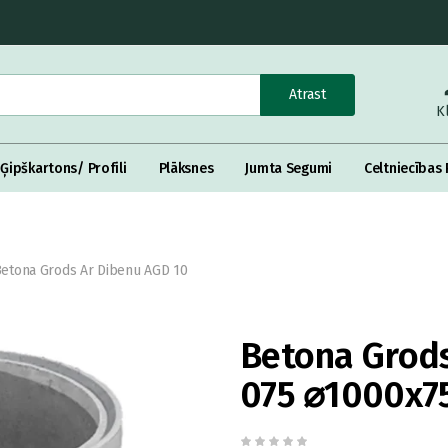
Atrast
K
Ģipškartons/ Profili
Plāksnes
Jumta Segumi
Celtniecības 
etona Grods Ar Dibenu AGD 10
Betona Grods
075 ⌀1000x