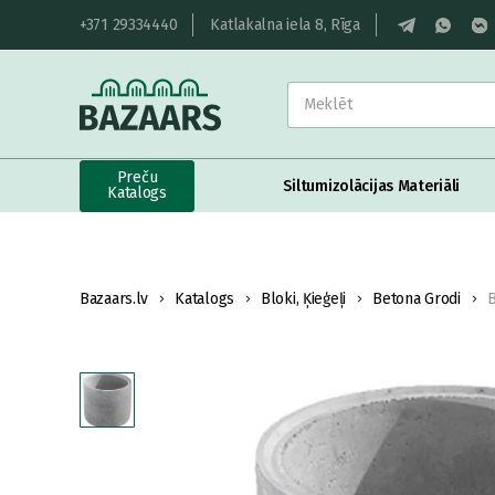
+371 29334440
Katlakalna iela 8, Rīga
Preču
Siltumizolācijas Materiāli
Katalogs
Bazaars.lv
Katalogs
Bloki, Ķieģeļi
Betona Grodi
B