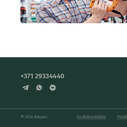
+371 29334440
© 2026 Bazaars
Konfidencialitāte
Piedā