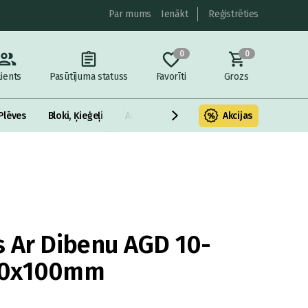
Par mums
Ienākt
Reģistrēties
0
0
lients
Pasūtījuma statuss
Favorīti
Grozs
Plēves
Bloki, Ķieģeļi
Armatūra un metāls
Akcijas
Fasādes Siltināš
 Ar Dibenu AGD 10-
00x100mm