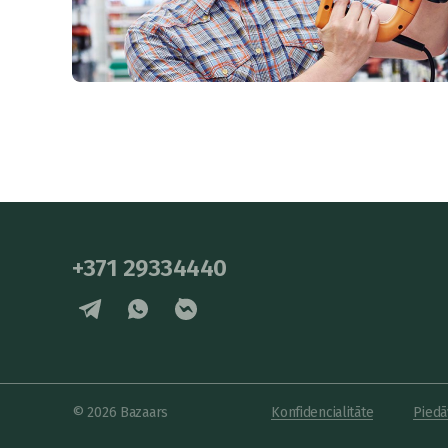
+371 29334440
© 2026 Bazaars
Konfidencialitāte
Piedā