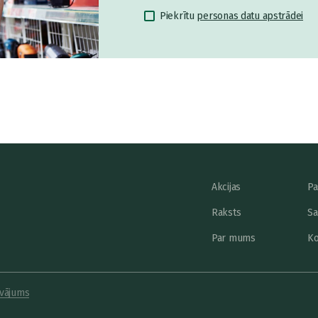
Piekrītu
personas datu apstrādei
Akcijas
Pa
Raksts
Sa
Par mums
Ko
vājums