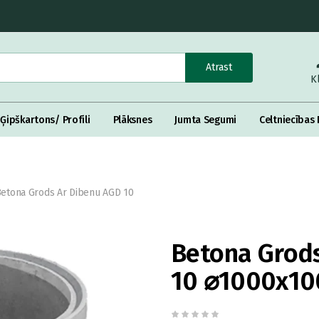
Atrast
K
Ģipškartons/ Profili
Plāksnes
Jumta Segumi
Celtniecības 
etona Grods Ar Dibenu AGD 10
Betona Grods
10 ⌀1000x1