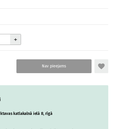
i
tavas katlakalnā ielā 8, rīgā