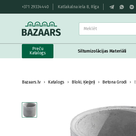
+371 29334440
Katlakalna iela 8, Rīga
Preču
Siltumizolācijas Materiāli
Katalogs
Bazaars.lv
Katalogs
Bloki, Ķieģeļi
Betona Grodi
B