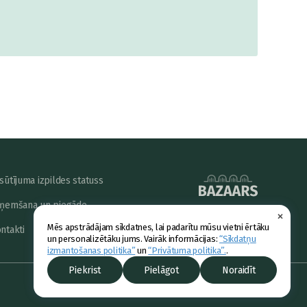
sūtījuma izpildes statuss
ņemšana un piegāde
×
powered by
Mēs apstrādājam sīkdatnes, lai padarītu mūsu vietni ērtāku
ntakti
un personalizētāku jums. Vairāk informācijas:
“Sīkdatņu
izmantošanas politika”
un
“Privātuma politika”.
.
Piekrist
Pielāgot
Noraidīt