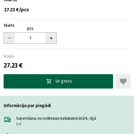
Cena (€)
27.23 €/pcs
Skaits
pcs
Kopā
27.23 €
Uz grozu
Informācija par piegādi
Saņemšana, no noliktavas katlakalnā ielā 8, rīgā
0 €