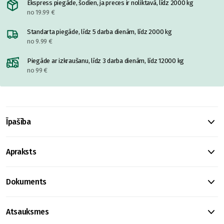
Ekspress piegāde, šodien, ja preces ir noliktavā, līdz 2000 kg
no 19.99 €
Standarta piegāde, līdz 5 darba dienām, līdz 2000 kg
no 9.99 €
Piegāde ar izkraušanu, līdz 3 darba dienām, līdz 12000 kg
no 99 €
Īpašība
Apraksts
Dokuments
Atsauksmes