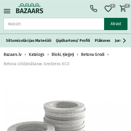
0
0
Atrast
Siltumizolācijas Materiāli
Ģipškartons/ Profili
Plāksnes
Jumta S
Bazaars.lv
Katalogs
Bloki, Ķieģeļi
Betona Grodi
Betona Izlīdzināšanas Gredzens KCO