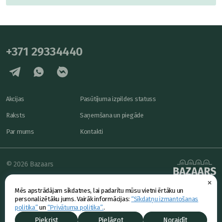
+371 29334440
Akcijas
Pasūtījuma izpildes statuss
Raksts
Saņemšana un piegāde
Par mums
Kontakti
© 2026 Bazaars
×
Konfidencialitāte
powered by
Mēs apstrādājam sīkdatnes, lai padarītu mūsu vietni ērtāku un
Piedāvājums
personalizētāku jums. Vairāk informācijas:
“Sīkdatņu izmantošanas
politika”
un
“Privātuma politika”.
.
Piekrist
Pielāgot
Noraidīt