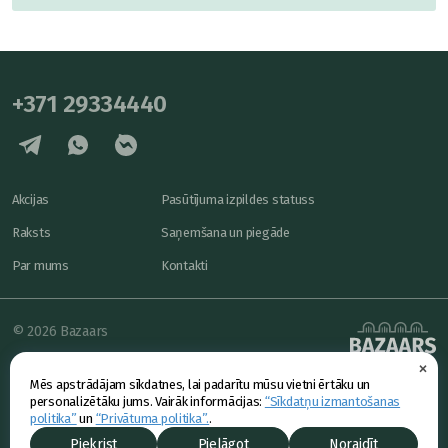
+371 29334440
Akcijas
Pasūtījuma izpildes statuss
Raksts
Saņemšana un piegāde
Par mums
Kontakti
© 2026 Bazaars
×
Konfidencialitāte
powered by
Mēs apstrādājam sīkdatnes, lai padarītu mūsu vietni ērtāku un
Piedāvājums
personalizētāku jums. Vairāk informācijas:
“Sīkdatņu izmantošanas
politika”
un
“Privātuma politika”.
.
Piekrist
Pielāgot
Noraidīt