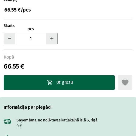
Cena (€)
66.55 €/pcs
Skaits
pcs
Kopā
66.55 €
Uz grozu
Informācija par piegādi
Saņemšana, no noliktavas katlakalnā ielā 8, rīgā
0 €