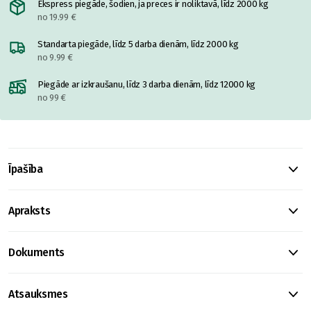
Ekspress piegāde, šodien, ja preces ir noliktavā, līdz 2000 kg
no 19.99 €
Standarta piegāde, līdz 5 darba dienām, līdz 2000 kg
no 9.99 €
Piegāde ar izkraušanu, līdz 3 darba dienām, līdz 12000 kg
no 99 €
Īpašība
Apraksts
Dokuments
Atsauksmes