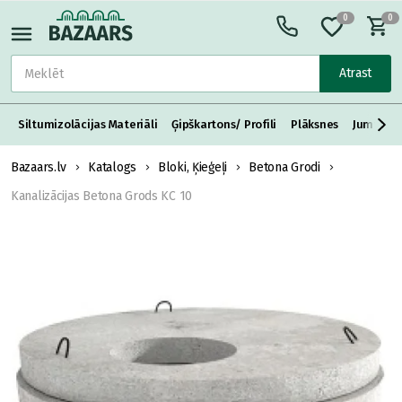
0
0
Atrast
Siltumizolācijas Materiāli
Ģipškartons/ Profili
Plāksnes
Jumta S
Bazaars.lv
Katalogs
Bloki, Ķieģeļi
Betona Grodi
Kanalizācijas Betona Grods KC 10