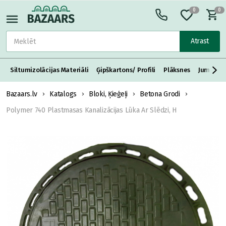
0
0
Atrast
Siltumizolācijas Materiāli
Ģipškartons/ Profili
Plāksnes
Jumta S
Bazaars.lv
Katalogs
Bloki, Ķieģeļi
Betona Grodi
Polymer 740 Plastmasas Kanalizācijas Lūka Ar Slēdzi, H