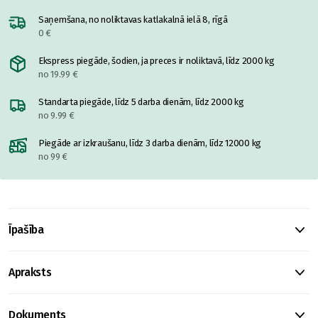
Saņemšana, no noliktavas katlakalnā ielā 8, rīgā
0 €
Ekspress piegāde, šodien, ja preces ir noliktavā, līdz 2000 kg
no 19.99 €
Standarta piegāde, līdz 5 darba dienām, līdz 2000 kg
no 9.99 €
Piegāde ar izkraušanu, līdz 3 darba dienām, līdz 12000 kg
no 99 €
Īpašība
Apraksts
Dokuments