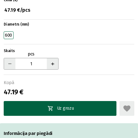
Cena (€)
47.19 €/pcs
Diametrs (mm)
600
Skaits
pcs
Kopā
47.19 €
Uz grozu
Informācija par piegādi