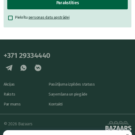
Parakstīties
Piekrītu
personas datu apstrādei
+371 29334440
Akcijas
Pasūtījuma izpildes statuss
Raksts
Saņemšana un piegāde
Par mums
Kontakti
© 2026 Bazaars
×
Konfidencialitāte