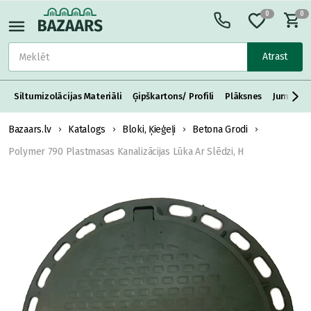
0
0
Atrast
Siltumizolācijas Materiāli
Ģipškartons/ Profili
Plāksnes
Jumta S
Bazaars.lv
Katalogs
Bloki, Ķieģeļi
Betona Grodi
Polymer 790 Plastmasas Kanalizācijas Lūka Ar Slēdzi, H