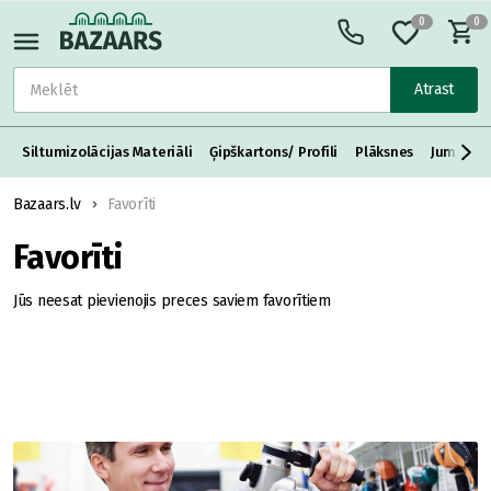
0
0
Atrast
Siltumizolācijas Materiāli
Ģipškartons/ Profili
Plāksnes
Jumta S
Bazaars.lv
Favorīti
Favorīti
Jūs neesat pievienojis preces saviem favorītiem