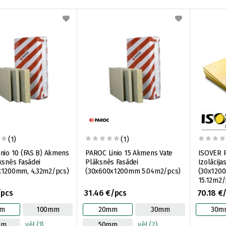
(1)
(1)
 10 (FAS B) Akmens
PAROC Linio 15 Akmens Vate
ISOVER R
ksnēs Fasādei
Plāksnēs Fasādei
Izolācija
x1200mm, 4,32m2/pcs)
(30x600x1200mm 5.04m2/pcs)
(30x120
15.12m2/
/pcs
31.46 €/pcs
70.18 €
m
100mm
20mm
30mm
30m
mm
vēl (1)
50mm
vēl (2)