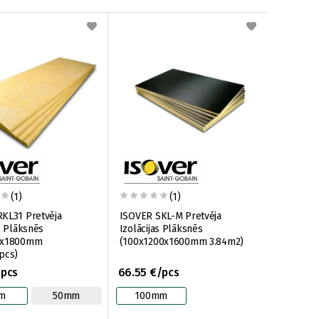
(1)
(1)
KL31 Pretvēja
ISOVER SKL-M Pretvēja
s Plāksnēs
Izolācijas Plāksnēs
0x1800mm
(100x1200x1600mm 3.84m2)
pcs)
/pcs
66.55 €/pcs
m
50mm
100mm