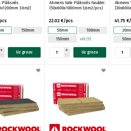
as Plāksnēs
Akmens Vate Plāksnēs Fasādei
Akmens V
0x1200mm 3.6m2)
(50x600x1000mm 3,6m2/pcs)
(30x600
/pcs
22.02 €/pcs
41.75 €
mm
150mm
50mm
100mm
20m
150mm
vēl (1)
50m
Uz grozu
Uz grozu