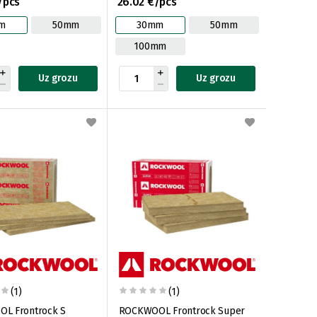
/pcs
26.02 €/pcs
m
50mm
30mm
50mm
100mm
Uz grozu
Uz grozu
(1)
(1)
L Frontrock S
ROCKWOOL Frontrock Super