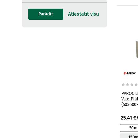
PAROC Linio
Vate Plā
(50x600
25.41 €
50m
150