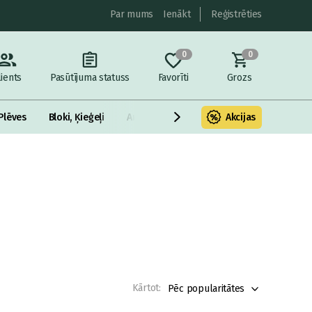
Par mums
Ienākt
Reģistrēties
0
0
lients
Pasūtījuma statuss
Favorīti
Grozs
Plēves
Bloki, Ķieģeļi
Armatūra un metāls
Akcijas
Fasādes Siltināš
Kārtot:
Pēc popularitātes