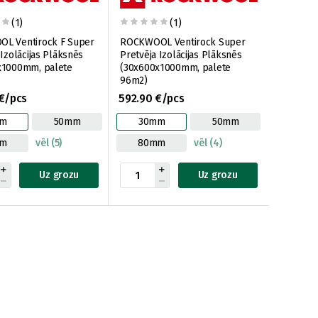
(1)
(1)
L Ventirock F Super
ROCKWOOL Ventirock Super
 Izolācijas Plāksnēs
Pretvēja Izolācijas Plāksnēs
x1000mm, palete
(30x600x1000mm, palete
96m2)
€/pcs
592.90 €/pcs
m
50mm
30mm
50mm
mm
vēl (5)
80mm
vēl (4)
Uz grozu
Uz grozu