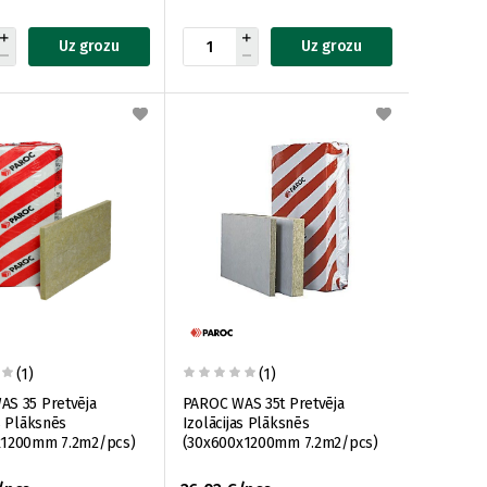
Uz grozu
Uz grozu
(1)
(1)
 Pretvēja
PAROC WAS 35t Pretvēja
s Plāksnēs
Izolācijas Plāksnēs
x1200mm 7.2m2/pcs)
(30x600x1200mm 7.2m2/pcs)