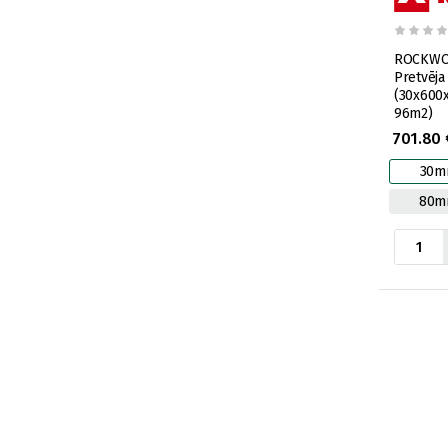
ROCKWOO
Pretvēja
(30x600
96m2)
701.80 
30m
80