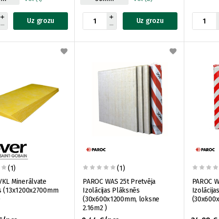
Uz grozu
Uz grozu
(1)
(1)
VKL Minerālvate
PAROC WAS 25t Pretvēja
PAROC WAS 35
0mm
Izolācijas Plāksnēs
Izolācija
)
(30x600x1200mm, loksne
(30x600
2.16m2 )