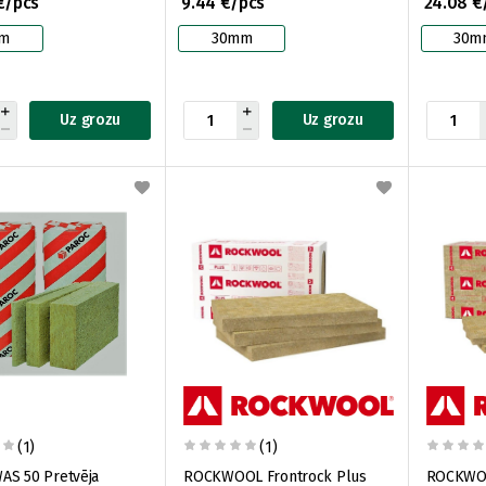
€/pcs
9.44 €/pcs
24.08 €
m
30mm
30m
Uz grozu
Uz grozu
(1)
(1)
 Pretvēja
ROCKWOOL Frontrock Plus
ROCKWOO