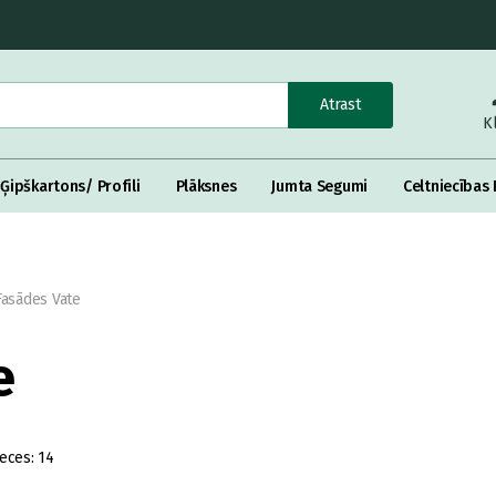
Atrast
K
Ģipškartons/ Profili
Plāksnes
Jumta Segumi
Celtniecības 
Fasādes Vate
e
eces:
14