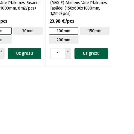
ate Plāksnēs Fasādei
(MAX E) Akmens Vate Plāksnēs
x1000mm, 6m2/pcs)
Fasādei (150x600x1000mm,
1,2m2/pcs)
/pcs
23.98 €/pcs
m
30mm
100mm
150mm
m
200mm
Uz grozu
Uz grozu