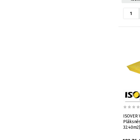
ISOVER 
Plāksnēs (13x1200x270
32.40m2