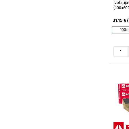
Izolācij
(100x60
31.15 €
100