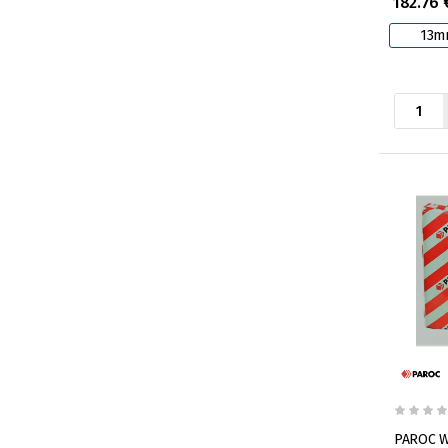
182.76 
13m
PAROC WAS 50