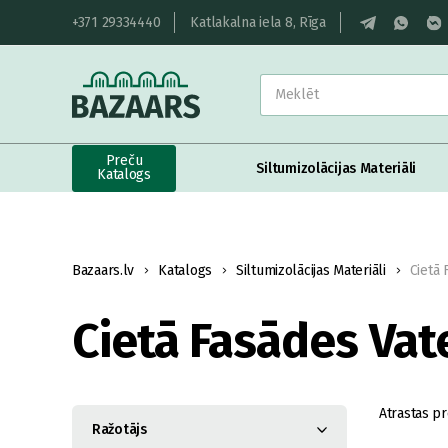
+371 29334440
Katlakalna iela 8, Rīga
Preču
Siltumizolācijas Materiāli
Katalogs
Bazaars.lv
Katalogs
Siltumizolācijas Materiāli
Cietā 
Cietā Fasādes Vat
Atrastas pr
Ražotājs