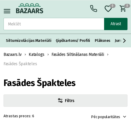
0
0
Atrast
Siltumizolācijas Materiāli
Ģipškartons/ Profili
Plāksnes
Jumta S
Bazaars.lv
Katalogs
Fasādes Siltināšanas Materiāli
Fasādes Špakteles
Fasādes Špakteles
Filtrs
6
Pēc popularitātes