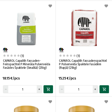
(1)
(1)
CAPAROL Capalith Fassaden-
CAPAROL Capalith Fassadenspachtel
Feinspachtel P Minerāla Pulverveida
P Pulverveida Špaktele Fasādēm
Fasādes Špaktele (Smalkā) (25kg)
(Rupjā) (25kg)
18.15 €/pcs
15.25 €/pcs