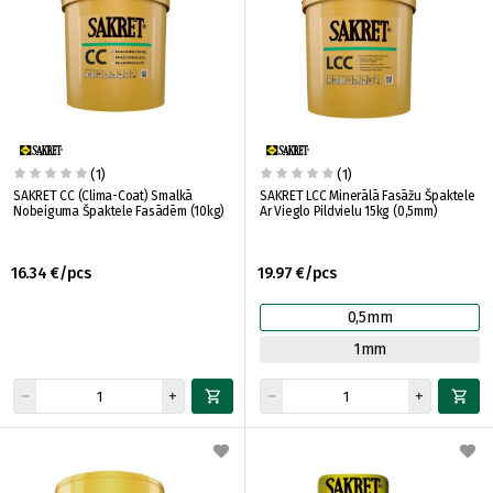
(1)
(1)
SAKRET CC (Clima-Coat) Smalkā
SAKRET LCC Minerālā Fasāžu Špaktele
Nobeiguma Špaktele Fasādēm (10kg)
Ar Vieglo Pildvielu 15kg (0,5mm)
16.34 €/pcs
19.97 €/pcs
0,5mm
1mm