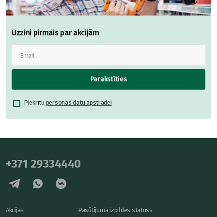
Uzzini pirmais par akcijām
Parakstīties
Piekrītu
personas datu apstrādei
+371 29334440
Akcijas
Pasūtījuma izpildes statuss