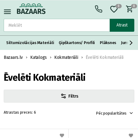
0
0
Atrast
Siltumizolācijas Materiāli
Ģipškartons/ Profili
Plāksnes
Jumta S
Bazaars.lv
Katalogs
Kokmateriāli
Ēvelēti Kokmateriāli
Ēvelēti Kokmateriāli
Filtrs
6
Pēc popularitātes