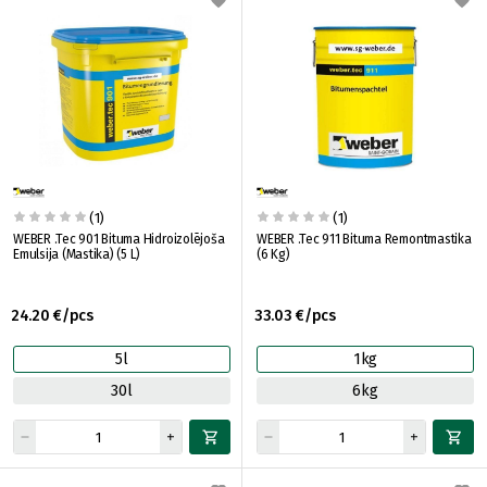
(1)
(1)
WEBER .Tec 901 Bituma Hidroizolējoša
WEBER .Tec 911 Bituma Remontmastika
Emulsija (Mastika) (5 L)
(6 Kg)
24.20 €/pcs
33.03 €/pcs
5l
1kg
30l
6kg