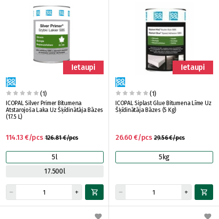
Ietaupi
Ietaupi
(1)
(1)
ICOPAL Silver Primer Bitumena
ICOPAL Siplast Glue Bitumena Līme Uz
Atstarojoša Laka Uz Šķīdinātāja Bāzes
Šķīdinātāja Bāzes (5 Kg)
(17.5 L)
114.13 €/pcs
26.60 €/pcs
126.81 €/pcs
29.56 €/pcs
5l
5kg
17.500l