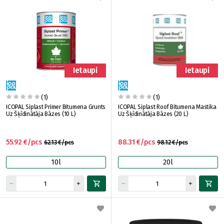
Ietaupi
Ietaupi
(1)
(1)
ICOPAL Siplast Primer Bitumena Grunts
ICOPAL Siplast Roof Bitumena Mastika
Uz Šķīdinātāja Bāzes (10 L)
Uz Šķīdinātāja Bāzes (20 L)
55.92 €/pcs
88.31 €/pcs
62.13 €/pcs
98.12 €/pcs
10l
20l