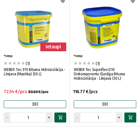
Ietaupi
(1)
(1)
WEBER .Tec 915 Bituma Hidroizolācija -
WEBER Tec Superflex D10
Līmjava (Mastika) (30 L)
Divkomponentu Elastīga Bituma
Hidroizolācija - Līmjava (30 L)
72.54 €/pcs
116.77 €/pcs
80.60 €/pcs
30l
30l