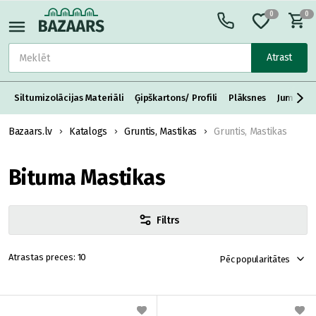
0
0
Atrast
Siltumizolācijas Materiāli
Ģipškartons/ Profili
Plāksnes
Jumta S
Bazaars.lv
Katalogs
Gruntis, Mastikas
Gruntis, Mastikas
Bituma Mastikas
Filtrs
10
Pēc popularitātes