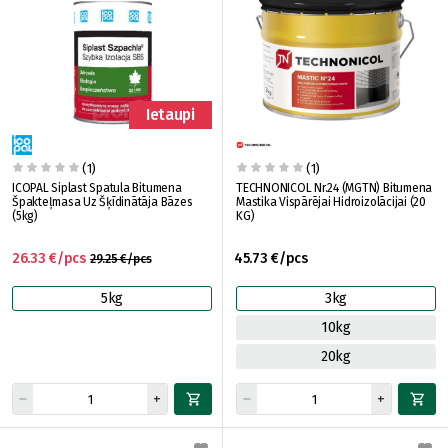
Ietaupi
(1)
(1)
ICOPAL Siplast Spatula Bitumena
TECHNONICOL Nr.24 (MGTN) Bitumena
Špakteļmasa Uz Šķīdinātāja Bāzes
Mastika Vispārējai Hidroizolācijai (20
(5kg)
KG)
26.33 €/pcs
45.73 €/pcs
29.25 €/pcs
5kg
3kg
10kg
20kg