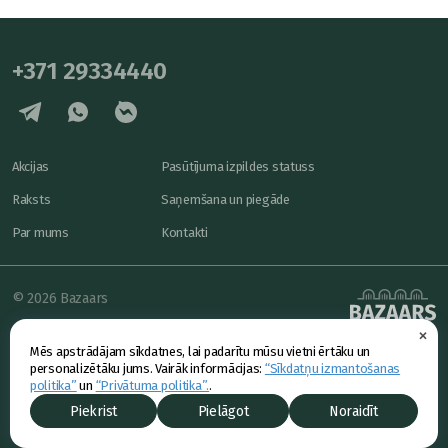
+371 29334440
Akcijas
Pasūtījuma izpildes statuss
Raksts
Saņemšana un piegāde
Par mums
Kontakti
© 2026 Bazaars
×
Konfidencialitāte
powered by
Mēs apstrādājam sīkdatnes, lai padarītu mūsu vietni ērtāku un
Piedāvājums
personalizētāku jums. Vairāk informācijas:
“Sīkdatņu izmantošanas
politika”
un
“Privātuma politika”.
.
Piekrist
Pielāgot
Noraidīt