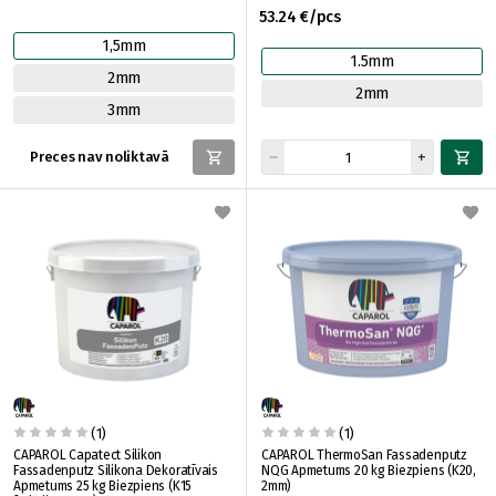
53.24 €/pcs
1,5mm
1.5mm
2mm
2mm
3mm
Preces nav noliktavā
(1)
(1)
CAPAROL Capatect Silikon
CAPAROL ThermoSan Fassadenputz
Fassadenputz Silikona Dekoratīvais
NQG Apmetums 20 kg Biezpiens (K20,
Apmetums 25 kg Biezpiens (K15
2mm)