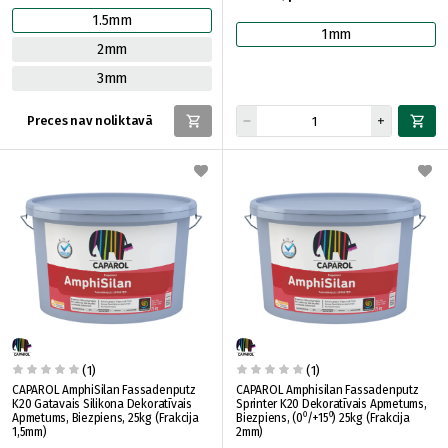
1.5mm
1mm
2mm
3mm
Preces nav noliktavā
(1)
(1)
CAPAROL AmphiSilan Fassadenputz
CAPAROL Amphisilan Fassadenputz
K20 Gatavais Silikona Dekoratīvais
Sprinter K20 Dekoratīvais Apmetums,
Apmetums, Biezpiens, 25kg (Frakcija
Biezpiens, (0⁰/+15⁰) 25kg (Frakcija
1,5mm)
2mm)