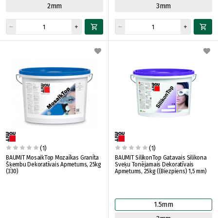
2mm
3mm
(1)
(1)
BAUMIT MosaikTop Mozaīkas Granīta
BAUMIT SilikonTop Gatavais Silikona
Šķembu Dekoratīvais Apmetums, 25kg
Sveķu Tonējamais Dekoratīvais
(330)
Apmetums, 25kg ((Biezpiens) 1,5 mm)
1.5mm