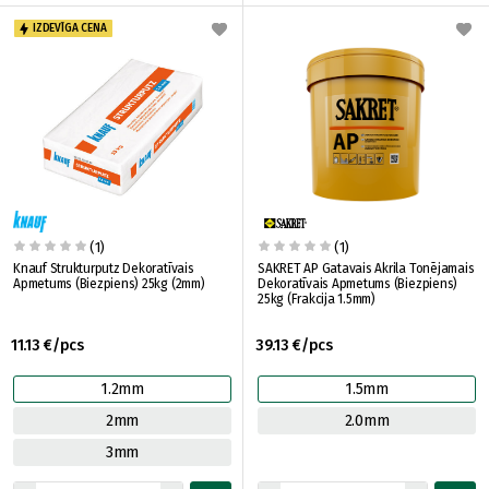
IZDEVĪGA CENA
(1)
(1)
Knauf Strukturputz Dekoratīvais
SAKRET AP Gatavais Akrila Tonējamais
Apmetums (Biezpiens) 25kg (2mm)
Dekoratīvais Apmetums (Biezpiens)
25kg (Frakcija 1.5mm)
11.13 €/pcs
39.13 €/pcs
1.2mm
1.5mm
2mm
2.0mm
3mm