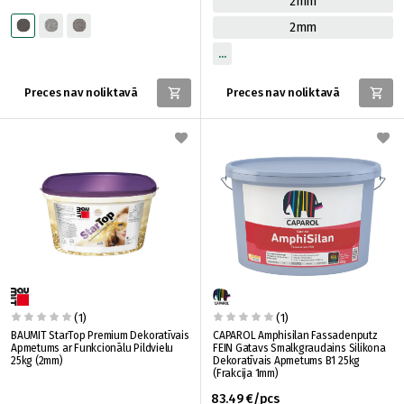
2mm
2mm
Preces nav noliktavā
Preces nav noliktavā
(1)
(1)
BAUMIT StarTop Premium Dekoratīvais
CAPAROL Amphisilan Fassadenputz
Apmetums ar Funkcionālu Pildvielu
FEIN Gatavs Smalkgraudains Silikona
25kg (2mm)
Dekoratīvais Apmetums B1 25kg
(Frakcija 1mm)
83.49 €/pcs