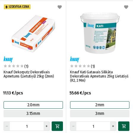
IZDEVĪGA CENA
(1)
(1)
Knauf Dekorputz Dekoratīvais
Knauf Kati Gatavais Silikāta
Apmetums (Lietutiņš) 25kg (2mm)
Dekoratīvais Apmetums 25kg Lietutiņš
(R2, 2 Mm)
11.13 €/pcs
55.66 €/pcs
2.0mm
2mm
3.15mm
3mm