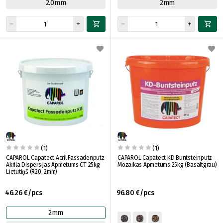
2.0mm
2mm
(1)
(1)
CAPAROL Capatect Acril Fassadenputz
CAPAROL Capatect KD Buntsteinputz
Akrila Dispersijas Apmetums CT 25kg
Mozaīkas Apmetums 25kg (Basaltgrau)
Lietutiņš (R20, 2mm)
46.26 €/pcs
96.80 €/pcs
2mm