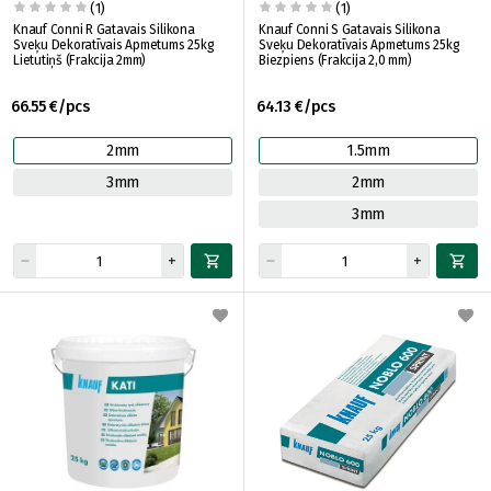
(1)
(1)
Knauf Conni R Gatavais Silikona
Knauf Conni S Gatavais Silikona
Sveķu Dekoratīvais Apmetums 25kg
Sveķu Dekoratīvais Apmetums 25kg
Lietutiņš (Frakcija 2mm)
Biezpiens (Frakcija 2,0 mm)
66.55 €/pcs
64.13 €/pcs
2mm
1.5mm
3mm
2mm
3mm