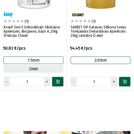
(1)
(1)
Knauf Oxxi S Dekoratīvais Siloksāna
SAKRET SIP Gatavais Silikona Sveķu
Apmetums, Biezpiens, bāze A, 25kg
Tonējamais Dekoratīvais Apmetums
(Frakcija 1,5mm)
25kg Lietutiņš (2 mm)
50.82 €/pcs
54.45 €/pcs
1.5mm
2.0mm
2mm