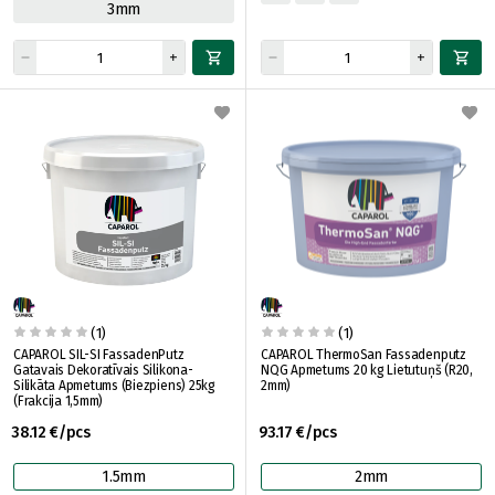
3mm
(1)
(1)
CAPAROL SIL-SI FassadenPutz
CAPAROL ThermoSan Fassadenputz
Gatavais Dekoratīvais Silikona-
NQG Apmetums 20 kg Lietutuņš (R20,
Silikāta Apmetums (Biezpiens) 25kg
2mm)
(Frakcija 1,5mm)
38.12 €/pcs
93.17 €/pcs
1.5mm
2mm