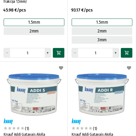
frakcija 1,5mm)
45.98 €/pcs
93.17 €/pcs
1.5mm
1.5mm
2mm
2mm
3mm
(1)
(1)
Knauf Addi Gatavais Akrila
Knauf Addi Gatavais Akrila