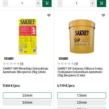
(1)
(1)
SAKRET SBP Minerālais Dekoratīvais
SAKRET SIP Gatavais Silikona Sveķu
Apmetums (Biezpiens) 25kg (2mm)
Tonējamais Dekoratīvais Apmetums
25kg Biezpiens (2 mm)
11.86 €/pcs
47.19 €/pcs
2.0mm
1.5mm
3.0mm
2.0mm