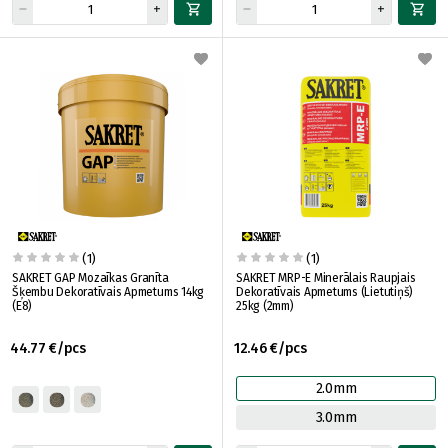
(1)
(1)
SAKRET GAP Mozaīkas Granīta
SAKRET MRP-E Minerālais Raupjais
Šķembu Dekoratīvais Apmetums 14kg
Dekoratīvais Apmetums (Lietutiņš)
(E8)
25kg (2mm)
44.77 €/pcs
12.46 €/pcs
2.0mm
3.0mm