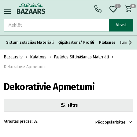
0
0
Atrast
Siltumizolācijas Materiāli
Ģipškartons/ Profili
Plāksnes
Jumta S
Bazaars.lv
Katalogs
Fasādes Siltināšanas Materiāli
Dekoratīvie Apmetumi
Dekoratīvie Apmetumi
Filtrs
32
Pēc popularitātes