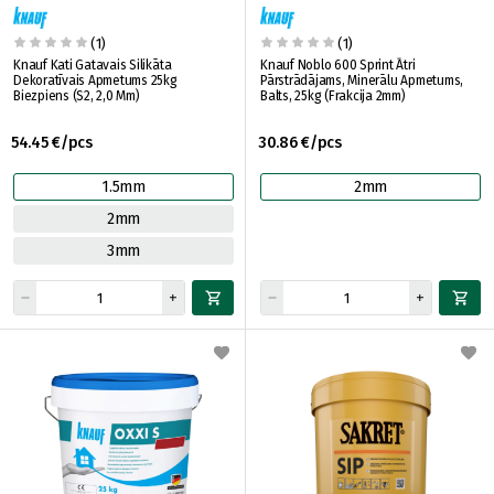
(1)
(1)
Knauf Kati Gatavais Silikāta
Knauf Noblo 600 Sprint Ātri
Dekoratīvais Apmetums 25kg
Pārstrādājams, Minerālu Apmetums,
Biezpiens (S2, 2,0 Mm)
Balts, 25kg (Frakcija 2mm)
54.45 €/pcs
30.86 €/pcs
1.5mm
2mm
2mm
3mm