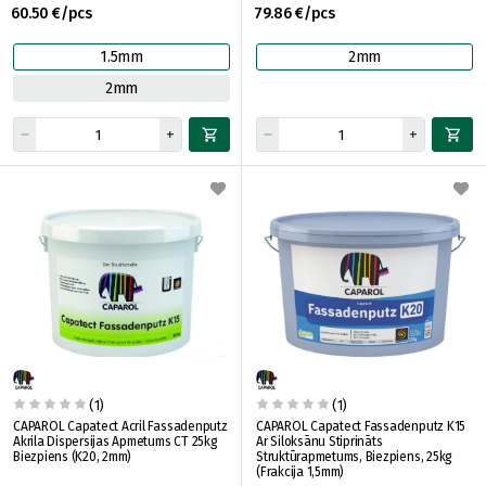
60.50 €/pcs
79.86 €/pcs
1.5mm
2mm
2mm
(1)
(1)
CAPAROL Capatect Acril Fassadenputz
CAPAROL Capatect Fassadenputz K15
Akrila Dispersijas Apmetums CT 25kg
Ar Siloksānu Stiprināts
Biezpiens (K20, 2mm)
Struktūrapmetums, Biezpiens, 25kg
(Frakcija 1,5mm)