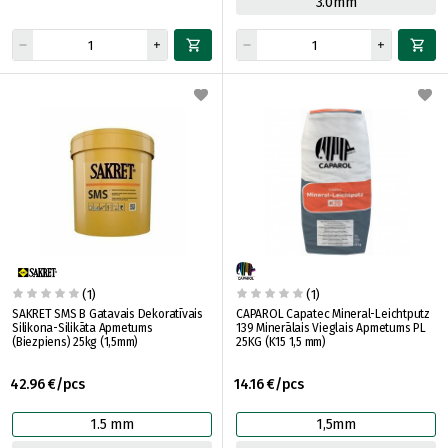
3.0mm
(1)
(1)
SAKRET SMS B Gatavais Dekoratīvais
CAPAROL Capatec Mineral-Leichtputz
Silikona-Silikāta Apmetums
139 Minerālais Vieglais Apmetums PL
(Biezpiens) 25kg (1,5mm)
25KG (K15 1,5 mm)
42.96 €/pcs
14.16 €/pcs
1.5 mm
1,5mm