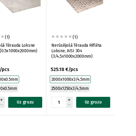
(1)
(1)
ošā Tērauda Loksne
Nerūsējošā Tērauda Riflēta
6 (0.5x1000x2000mm)
Loksne, AISI 304
(3/4,5x1000x2000mm)
/pcs
525.18 €/pcs
00x0.5mm
2000x1000x3/4,5mm
50x0.5mm
2500x1250x3/4,5mm
Uz grozu
Uz grozu