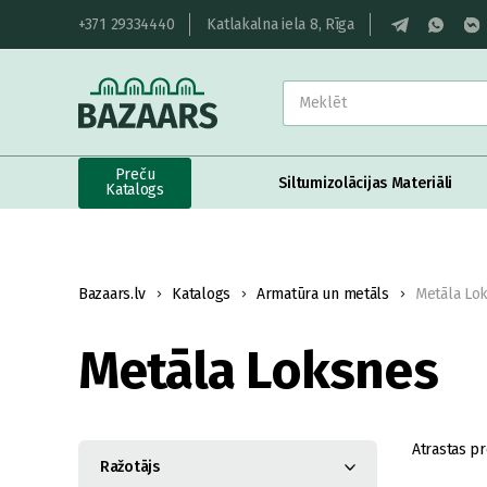
+371 29334440
Katlakalna iela 8, Rīga
Preču
Siltumizolācijas Materiāli
Katalogs
Bazaars.lv
Katalogs
Armatūra un metāls
Metāla Lo
Metāla Loksnes
Atrastas pr
Ražotājs