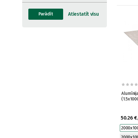
Alumīnij
(1.5x10
50.26 €
2000x10
2000x1