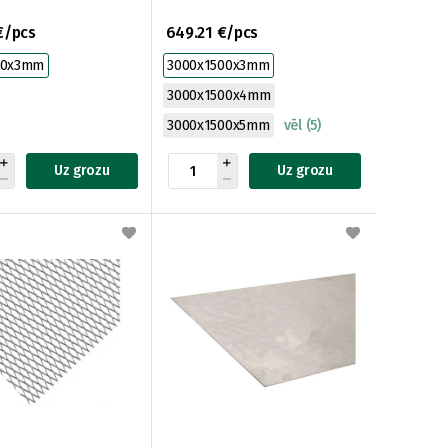
€/pcs
649.21 €/pcs
50x3mm
3000x1500x3mm
3000x1500x4mm
3000x1500x5mm
vēl (5)
Uz grozu
Uz grozu