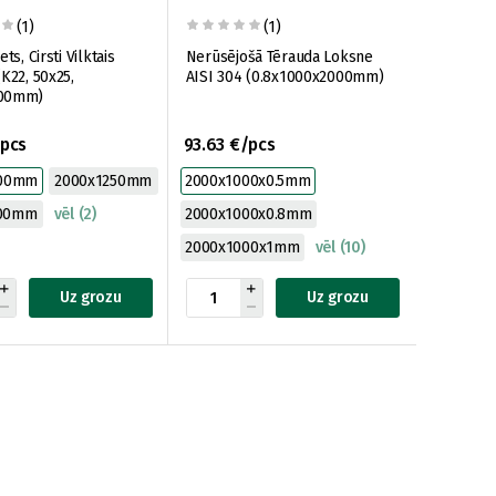
(1)
(1)
ts, Cirsti Vilktais
Nerūsējošā Tērauda Loksne
K22, 50x25,
AISI 304 (0.8x1000x2000mm)
00mm)
/pcs
93.63 €/pcs
000mm
2000x1250mm
2000x1000x0.5mm
500mm
vēl (2)
2000x1000x0.8mm
2000x1000x1mm
vēl (10)
Uz grozu
Uz grozu