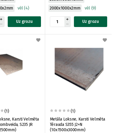
50x2mm
vēl (4)
2000x1000x2mm
vēl (9)
Uz grozu
Uz grozu
(1)
(1)
oksne, Karsti Velmēta
Metāla Loksne, Karsti Velmēta
Rombveida, S235 JR
Tērauda S355 J2+N
x2500mm)
(10x1500x3000mm)