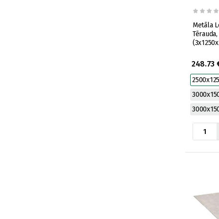
Metāla L
Tērauda,
(3x1250
248.73 
2500x12
3000x1
3000x1