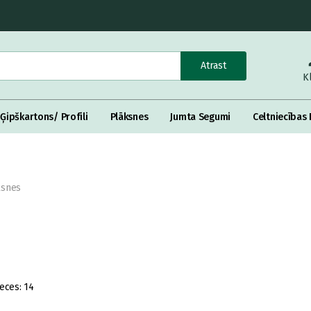
Atrast
K
Ģipškartons/ Profili
Plāksnes
Jumta Segumi
Celtniecības 
ksnes
eces:
14