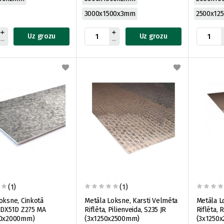
3000x1500x3mm
2500x12
Uz grozu
Uz grozu
(1)
(1)
oksne, Cinkotā
Metāla Loksne, Karsti Velmēta
Metāla L
 DX51D Z275 MA
Riflēta, Pilienveida, S235 JR
Riflēta, 
00x2000mm)
(3x1250x2500mm)
(3x1250