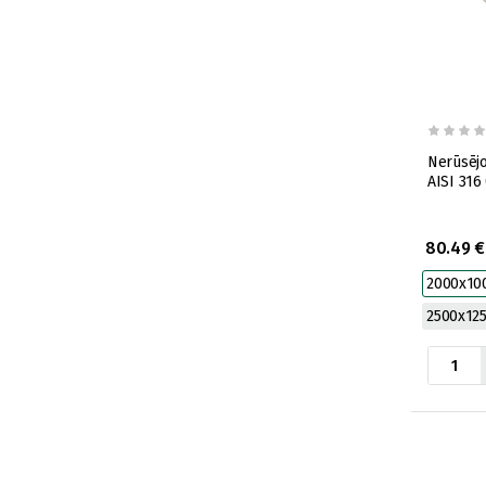
Nerūsēj
AISI 31
80.49 €
2000x10
2500x12