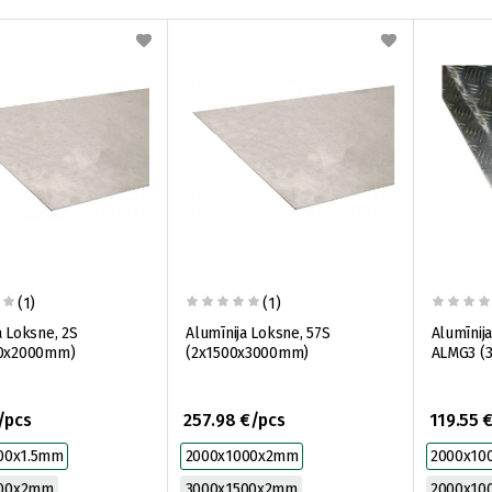
(1)
(1)
a Loksne, 2S
Alumīnija Loksne, 57S
Alumīnija
00x2000mm)
(2x1500x3000mm)
ALMG3 (
/pcs
257.98 €/pcs
119.55 
00x1.5mm
2000x1000x2mm
2000x10
000x2mm
3000x1500x2mm
2000x10