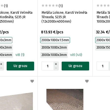
(1)
(1)
oksne, Karsti Velmēta
Metāla Loksne, Karsti Velmēta
Metāla Sie
 Kodināta, S235 JR
Tērauda, S235 JR
Tērauds (
x2500mm)
(12x2000x4000mm)
1000x20
€/pcs
813.93 €/pcs
32.34 €
50x3mm
2000x1000x1.5mm
2000x1
500x2mm
2000x1000x2mm
2000x1
500x4mm
vēl (1)
2000x1000x3mm
vēl (40)
Uz grozu
Uz grozu