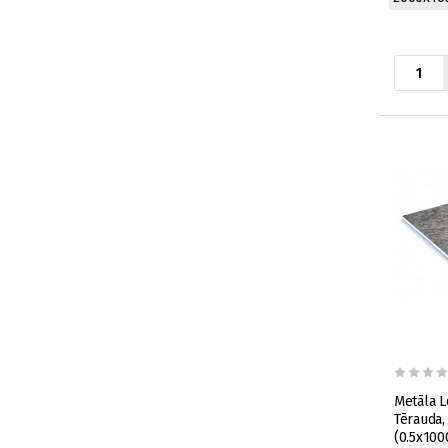
Metāla L
Tērauda,
(0.5x10