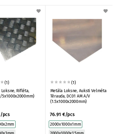
(1)
(1)
 Loksne, Riflēta,
Metāla Loksne, Auksti Velmēta
3/5x1000x2000mm)
Tērauda, DC01 AM A/V
(1.5x1000x2000mm)
€/pcs
76.91 €/pcs
00x2mm
2000x1000x1mm
00x3mm
2000x1000x1.5mm