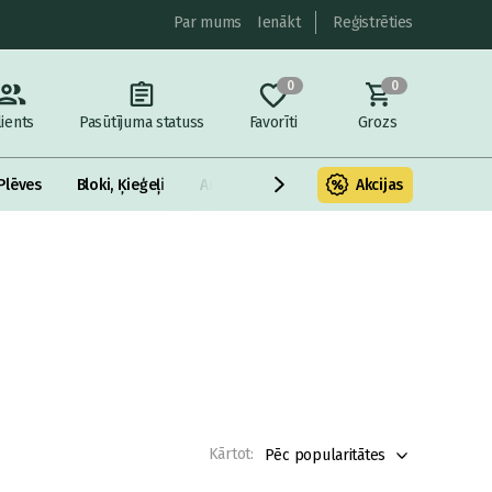
Par mums
Ienākt
Reģistrēties
0
0
lients
Pasūtījuma statuss
Favorīti
Grozs
Plēves
Bloki, Ķieģeļi
Armatūra un metāls
Akcijas
Fasādes Siltināš
Kārtot:
Pēc popularitātes