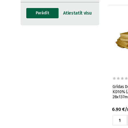
Grīdas Dē
KD10% (A
28x137m
6.90 €