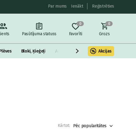
Par mums
Ienākt
Reģistrēties
0
0
lients
Pasūtījuma statuss
Favorīti
Grozs
Plēves
Bloki, Ķieģeļi
Armatūra un metāls
Akcijas
Fasādes Siltināš
Kārtot:
Pēc popularitātes