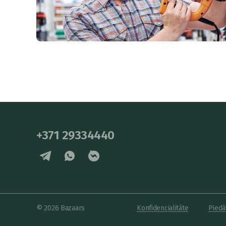
+371 29334440
© 2026 Bazaars
Konfidencialitāte
Piedā