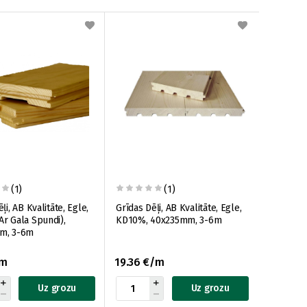
(1)
(1)
ļi, AB Kvalitāte, Egle,
Grīdas Dēļi, AB Kvalitāte, Egle,
r Gala Spundi),
KD10%, 40x235mm, 3-6m
m, 3-6m
/m
19.36 €/m
Uz grozu
Uz grozu