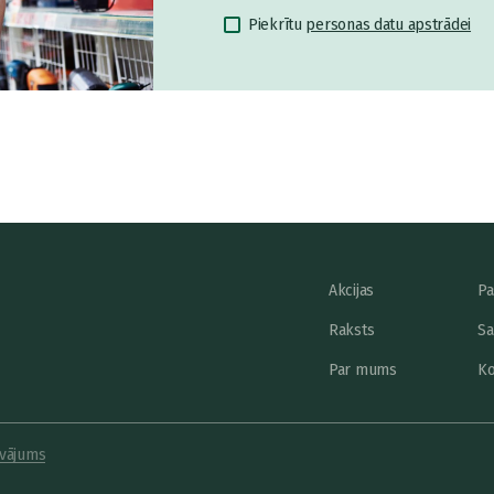
Piekrītu
personas datu apstrādei
Akcijas
Pa
Raksts
Sa
Par mums
Ko
vājums