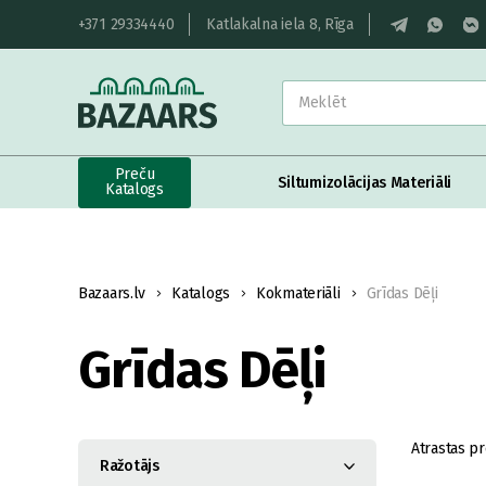
+371 29334440
Katlakalna iela 8, Rīga
Preču
Siltumizolācijas Materiāli
Katalogs
Bazaars.lv
Katalogs
Kokmateriāli
Grīdas Dēļi
Grīdas Dēļi
Atrastas pr
Ražotājs