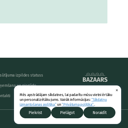
sūtījuma izpildes statuss
ņemšana un piegāde
×
powered by
Mēs apstrādājam sīkdatnes, lai padarītu mūsu vietni ērtāku
ntakti
un personalizētāku jums. Vairāk informācijas:
“Sīkdatņu
izmantošanas politika”
un
“Privātuma politika”.
.
Piekrist
Pielāgot
Noraidīt