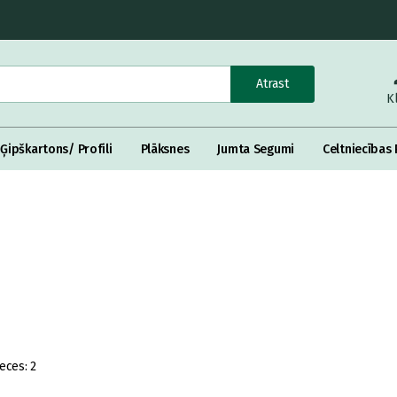
Atrast
K
Ģipškartons/ Profili
Plāksnes
Jumta Segumi
Celtniecības 
eces:
2