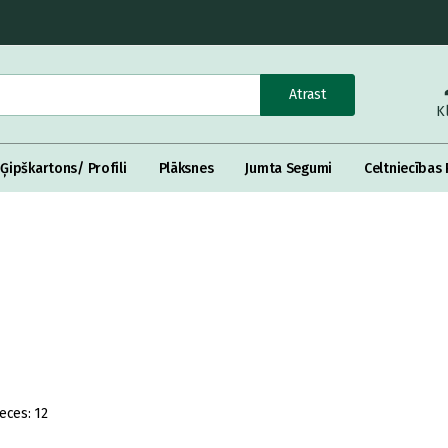
Atrast
K
Ģipškartons/ Profili
Plāksnes
Jumta Segumi
Celtniecības 
eces:
12