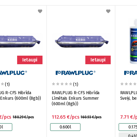
Ietaupi
Ietaupi
(1)
(1)
G R-CFS Hibrīda
RAWLPLUG R-CFS Hibrīda
RAWLPLU
 Enkurs (600ml (8gb))
Līmētais Enkurs Summer
Sveķi, be
(600ml (8gb))
€/pcs
112.65 €/pcs
7.71 €/
180.29 €/pcs
160.93 €/pcs
0l
0.600l
0.17
0.41