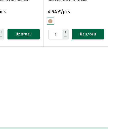
pcs
4.54 €/pcs
Uz grozu
Uz grozu