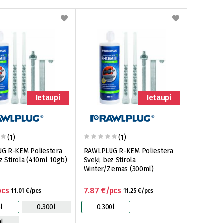
Ietaupi
Ietaupi
(1)
(1)
G R-KEM Poliestera
RAWLPLUG R-KEM Poliestera
z Stirola (410ml 10gb)
Sveķi, bez Stirola
Winter/Ziemas (300ml)
pcs
7.87 €/pcs
11.01 €/pcs
11.25 €/pcs
5l
0.300l
0.300l
0l