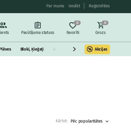
Par mums
Ienākt
Reģistrēties
0
0
lients
Pasūtījuma statuss
Favorīti
Grozs
Plēves
Bloki, Ķieģeļi
Armatūra un metāls
Akcijas
Fasādes Siltināš
Kārtot:
Pēc popularitātes