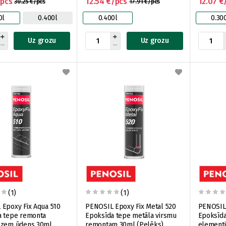
/pcs
12.54 €/pcs
12.07 €
30.25 €/pcs
17.91 €/pcs
0l
0.400l
0.400l
0.30
Uz grozu
Uz grozu
(1)
(1)
Epoxy Fix Aqua 510
PENOSIL Epoxy Fix Metal 520
PENOSIL 
a tepe remonta
Epoksīda tepe metāla virsmu
Epoksīda
 zem ūdens 30ml
remontam 30ml (Pelēks)
elementi