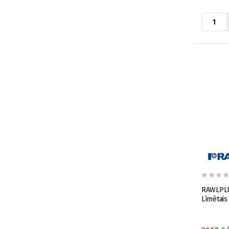
RAWLPLU
Līmētais