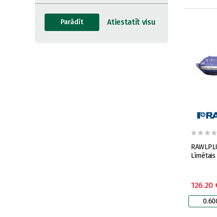
RAWLPLU
Līmētais
126.20 
0.60