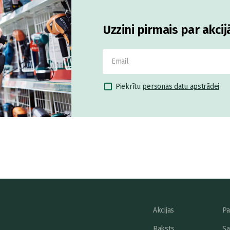
Uzzini pirmais par akci
Piekrītu
personas datu apstrādei
Akcijas
Pa
Raksts
Sa