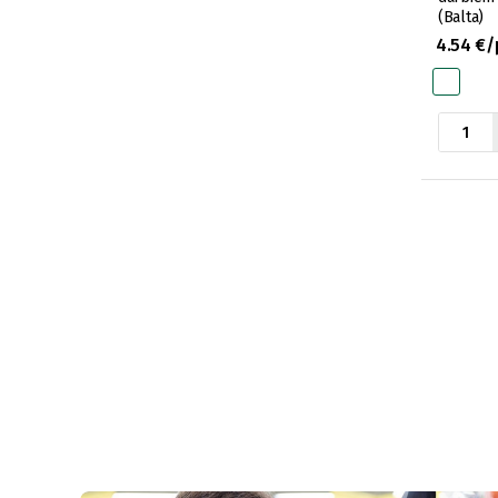
(Balta)
4.54 €/