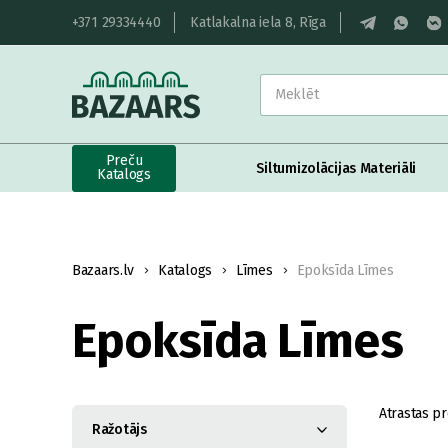
+371 29334440
Katlakalna iela 8, Rīga
Preču
Siltumizolācijas Materiāli
Katalogs
Bazaars.lv
Katalogs
Līmes
Epoksīda Līmes
Epoksīda Līmes
Atrastas pr
Ražotājs