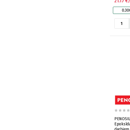
21.17 €
0.30
PENOSIL 
Epoksīd
darbiem