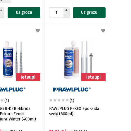
Uz grozu
Uz grozu
Ietaupi
Ietaupi
(1)
(1)
G R-KER Hibrīda
RAWLPLUG R-KEX Epoksīda
 Enkurs Zemai
sveķi (600ml)
urai Winter (400ml)