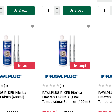
Uz grozu
Uz grozu
Ietaupi
Ietaupi
(1)
(1)
G R-KER Hibrīda
RAWLPLUG R-KER Hibrīda
RAWLPLU
 Enkurs (400ml)
Līmētais Enkurs Augstai
Līmētais
Temperaturai Summer (400ml)
Temperat