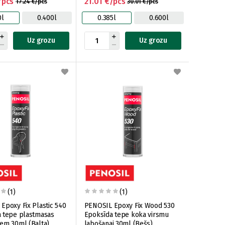
/pcs
21.01 €/pcs
17.24 €/pcs
30.01 €/pcs
0l
0.400l
0.385l
0.600l
Uz grozu
Uz grozu
(1)
(1)
Epoxy Fix Plastic 540
PENOSIL Epoxy Fix Wood 530
 tepe plastmasas
Epoksīda tepe koka virsmu
em 30ml (Balta)
labošanai 30ml (Bešs)