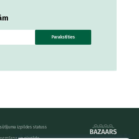
jām
Parakstīties
sūtījuma izpildes statuss
ņemšana un piegāde