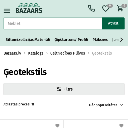
0
0
Atrast
Siltumizolācijas Materiāli
Ģipškartons/ Profili
Plāksnes
Jumta S
Bazaars.lv
Katalogs
Celtniecības Plēves
Ģeotekstils
Ģeotekstils
Filtrs
11
Pēc popularitātes