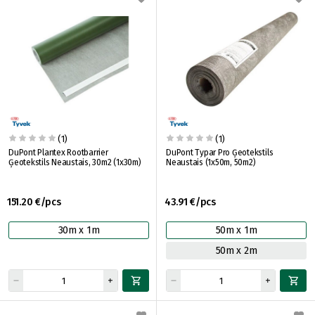
(1)
(1)
DuPont Plantex Rootbarrier
DuPont Typar Pro Ģeotekstils
Ģeotekstils Neaustais, 30m2 (1x30m)
Neaustais (1x50m, 50m2)
151.20 €/pcs
43.91 €/pcs
30m x 1m
50m x 1m
50m x 2m