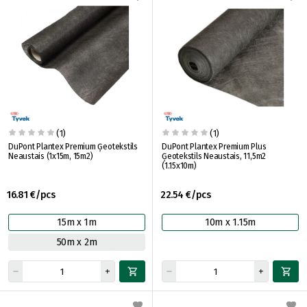
(1)
(1)
DuPont Plantex Premium Ģeotekstils
DuPont Plantex Premium Plus
Neaustais (1x15m, 15m2)
Ģeotekstils Neaustais, 11,5m2
(1.15x10m)
16.81 €/pcs
22.54 €/pcs
15m x 1m
10m x 1.15m
50m x 2m