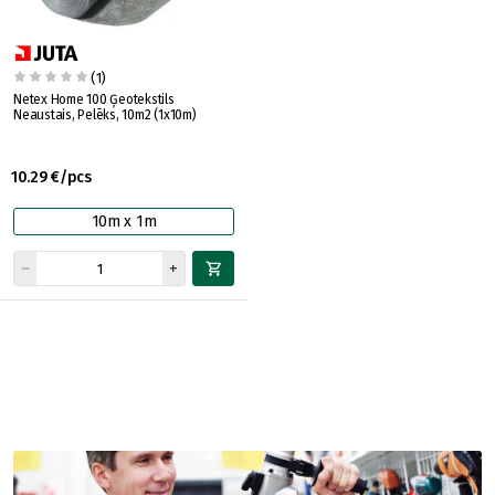
(1)
Netex Home 100 Ģeotekstils
Neaustais, Pelēks, 10m2 (1x10m)
10.29 €/pcs
10m x 1m