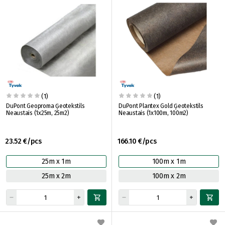
(1)
(1)
DuPont Geoproma Ģeotekstils
DuPont Plantex Gold Ģeotekstils
Neaustais (1x25m, 25m2)
Neaustais (1x100m, 100m2)
23.52 €/pcs
166.10 €/pcs
25m x 1m
100m x 1m
25m x 2m
100m x 2m