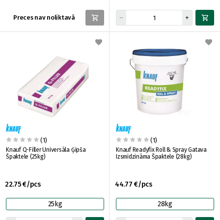
Preces nav noliktavā
(1)
(1)
Knauf Q-Filler Universāla Ģipša
Knauf Readyfix Roll & Spray Gatava
Špaktele (25kg)
Izsmidzināma Špaktele (28kg)
22.75 €/pcs
44.77 €/pcs
25kg
28kg