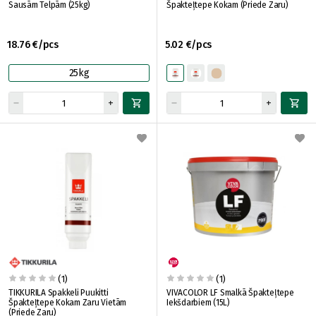
Sausām Telpām (25kg)
Špakteļtepe Kokam (Priede Zaru)
18.76 €/pcs
5.02 €/pcs
25kg
(1)
(1)
TIKKURILA Spakkeli Puukitti
VIVACOLOR LF Smalkā Špakteļtepe
Špakteļtepe Kokam Zaru Vietām
Iekšdarbiem (15L)
(Priede Zaru)