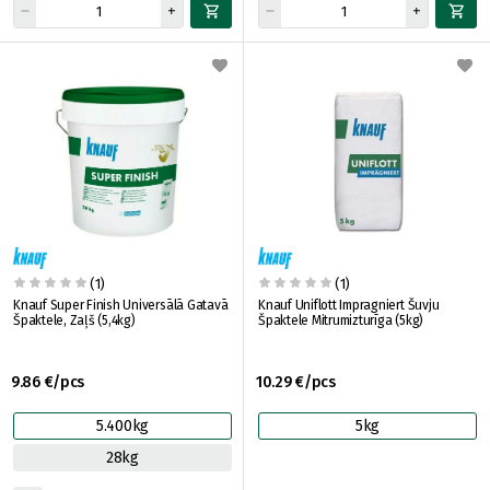
(1)
(1)
Knauf Super Finish Universālā Gatavā
Knauf Uniflott Impragniert Šuvju
Špaktele, Zaļš (5,4kg)
Špaktele Mitrumizturīga (5kg)
9.86 €/pcs
10.29 €/pcs
5.400kg
5kg
28kg