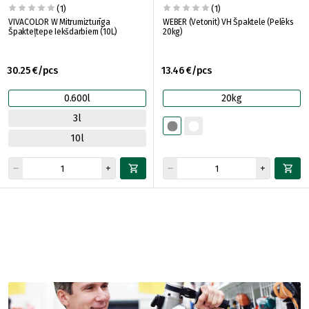
(1)
(1)
VIVACOLOR W Mitrumizturīga
WEBER (Vetonit) VH Špaktele (Pelēks
Špakteļtepe Iekšdarbiem (10L)
20kg)
30.25 €/pcs
13.46 €/pcs
0.600l
20kg
3l
10l