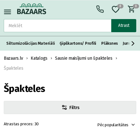
0
0
Atrast
Siltumizolācijas Materiāli
Ģipškartons/ Profili
Plāksnes
Jumta S
Bazaars.lv
Katalogs
Sausie maisījumi un špakteles
Špakteles
Špakteles
Filtrs
30
Pēc popularitātes