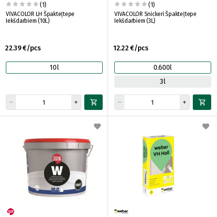
(1)
(1)
VIVACOLOR LH Špakteļtepe
VIVACOLOR Snickeri Špakteļtepe
Iekšdarbiem (10L)
Iekšdarbiem (3L)
22.39 €/pcs
12.22 €/pcs
10l
0.600l
3l