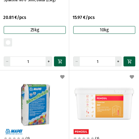
Špaktele No 0-5mm, Balta (25kg)
20.81 €/pcs
15.97 €/pcs
25kg
10kg
(1)
(1)