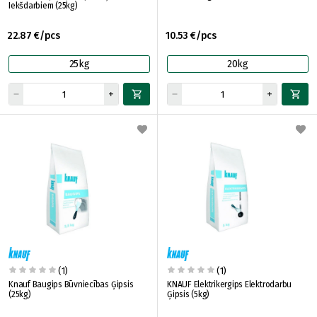
Iekšdarbiem (25kg)
22.87 €/pcs
10.53 €/pcs
25kg
20kg
(1)
(1)
Knauf Baugips Būvniecības Ģipsis
KNAUF Elektrikergips Elektrodarbu
(25kg)
Ģipsis (5kg)