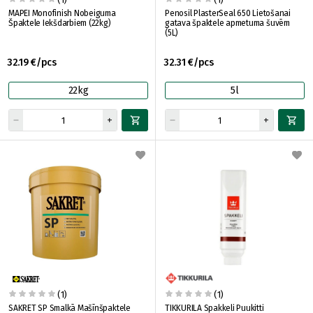
MAPEI Monofinish Nobeiguma
Penosil PlasterSeal 650 Lietošanai
Špaktele Iekšdarbiem (22kg)
gatava špaktele apmetuma šuvēm
(5L)
32.19 €/pcs
32.31 €/pcs
22kg
5l
(1)
(1)
SAKRET SP Smalkā Mašīnšpaktele
TIKKURILA Spakkeli Puukitti