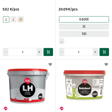
5.02 €/pcs
20.09 €/pcs
0.600l
3l
10l