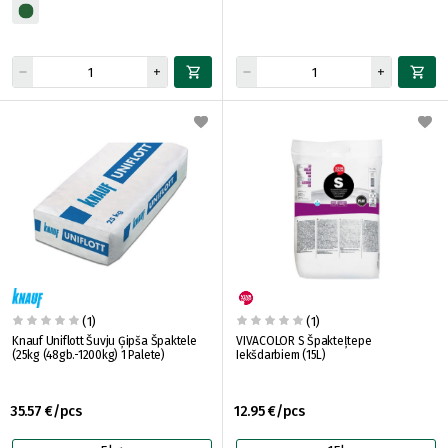
(1)
(1)
Knauf Uniflott Šuvju Ģipša Špaktele
VIVACOLOR S Špakteļtepe
(25kg (48gb.-1200kg) 1 Palete)
Iekšdarbiem (15L)
35.57 €/pcs
12.95 €/pcs