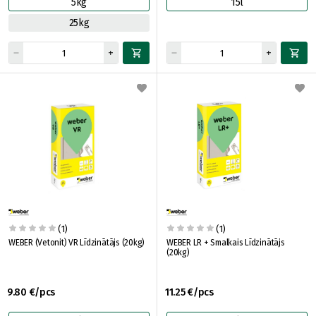
5kg
15l
25kg
(1)
(1)
WEBER (Vetonit) VR Līdzinātājs (20kg)
WEBER LR + Smalkais Līdzinātājs
(20kg)
9.80 €/pcs
11.25 €/pcs