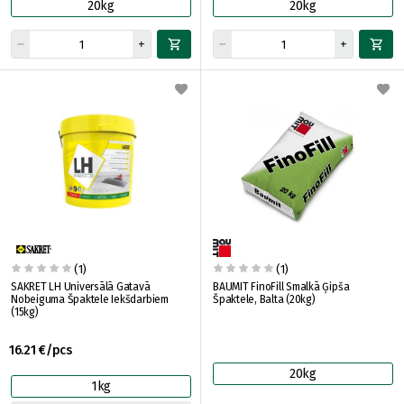
20kg
20kg
(1)
(1)
SAKRET LH Universālā Gatavā
BAUMIT FinoFill Smalkā Ģipša
Nobeiguma Špaktele Iekšdarbiem
Špaktele, Balta (20kg)
(15kg)
16.21 €/pcs
20kg
1kg