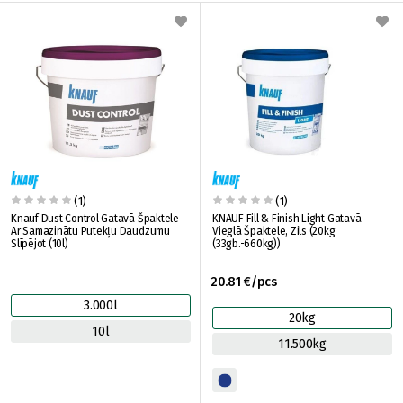
(1)
(1)
Knauf Dust Control Gatavā Špaktele
KNAUF Fill & Finish Light Gatavā
Ar Samazinātu Putekļu Daudzumu
Vieglā Špaktele, Zils (20kg
Slīpējot (10l)
(33gb.-660kg))
20.81 €/pcs
3.000l
20kg
10l
11.500kg