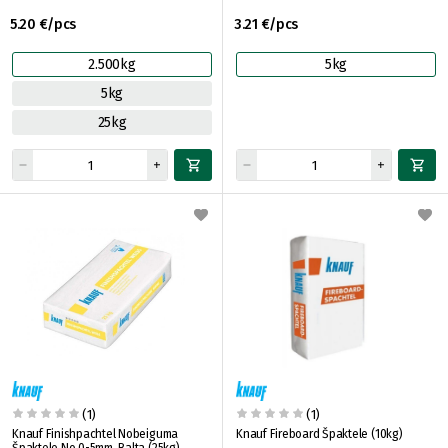
5.20 €/pcs
3.21 €/pcs
2.500kg
5kg
5kg
25kg
(1)
(1)
Knauf Finishpachtel Nobeiguma
Knauf Fireboard Špaktele (10kg)