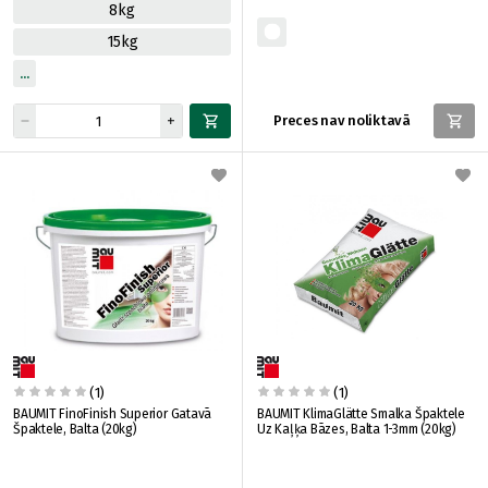
8kg
15kg
Preces nav noliktavā
(1)
(1)
BAUMIT FinoFinish Superior Gatavā
BAUMIT KlimaGlätte Smalka Špaktele
Špaktele, Balta (20kg)
Uz Kaļķa Bāzes, Balta 1-3mm (20kg)