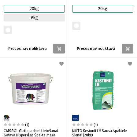
20kg
20kg
9kg
Preces nav noliktavā
Preces nav noliktavā
(1)
(1)
CAPAROL Glattspachtel Lietošanai
KIILTO Kestonit LH Sausā Špaktele
Gatava Dispersijas Špakteļmasa
Sienai (20kg)