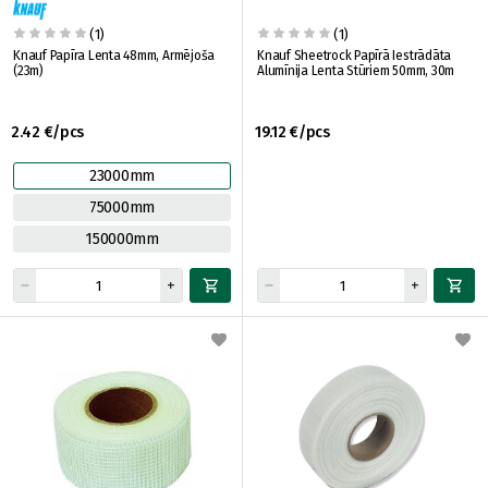
(1)
(1)
Knauf Papīra Lenta 48mm, Armējoša
Knauf Sheetrock Papīrā Iestrādāta
(23m)
Alumīnija Lenta Stūriem 50mm, 30m
2.42 €/pcs
19.12 €/pcs
23000mm
75000mm
150000mm