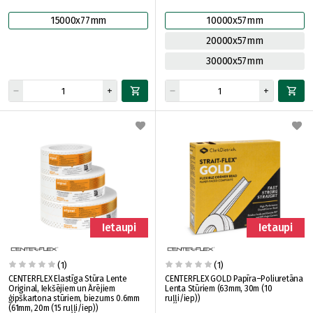
15000x77mm
10000x57mm
20000x57mm
30000x57mm
Ietaupi
Ietaupi
(1)
(1)
CENTERFLEX Elastīga Stūra Lente
CENTERFLEX GOLD Papīra–Poliuretāna
Original, Iekšējiem un Ārējiem
Lenta Stūriem (63mm, 30m (10
ģipškartona stūriem, biezums 0.6mm
ruļļi/iep))
(61mm, 20m (15 ruļļi/iep))