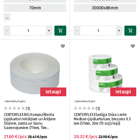
70mm
30000x86mm
Ietaupi
Ietaupi
(1)
(1)
CENTERFLEX BIG Kompozītlenta
CENTERFLEX Elastīga Stūra Lente
Ģipškarton Iekšējiem un Ārējiem
Medium Ģipškartonam, biezums 0.5
Stūriem, Jumta un Sienu
mm (57mm, 20m (15 ruļļi/iep))
Savienojumiem (77mm, 15m
(12ruļļi/iep))
21.60 €/pcs
20.32 €/pcs
25.41 €/pcs
23.90 €/pcs