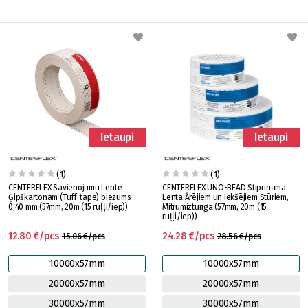
Ietaupi
Ietaupi
(1)
(1)
CENTERFLEX Savienojumu Lente
CENTERFLEX UNO-BEAD Stiprināmā
Ģipškartonam (Tuff-tape) biezums
Lenta Ārējiem un Iekšējiem Stūriem,
0,40 mm (57mm, 20m (15 ruļļi/iep))
Mitrumizturīga (57mm, 20m (15
ruļļi/iep))
12.80 €/pcs
24.28 €/pcs
15.06 €/pcs
28.56 €/pcs
10000x57mm
10000x57mm
20000x57mm
20000x57mm
30000x57mm
30000x57mm