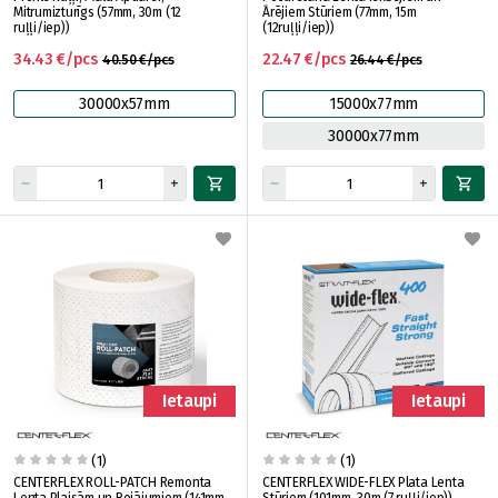
Mitrumizturīgs (57mm, 30m (12
Ārējiem Stūriem (77mm, 15m
ruļļi/iep))
(12ruļļi/iep))
34.43 €/pcs
22.47 €/pcs
40.50 €/pcs
26.44 €/pcs
30000x57mm
15000x77mm
30000x77mm
Ietaupi
Ietaupi
(1)
(1)
CENTERFLEX ROLL-PATCH Remonta
CENTERFLEX WIDE-FLEX Plata Lenta