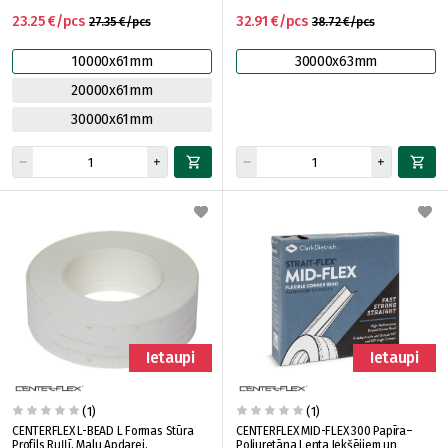
23.25 €/pcs
32.91 €/pcs
27.35 €/pcs
38.72 €/pcs
10000x61mm
30000x63mm
20000x61mm
30000x61mm
Ietaupi
Ietaupi
(1)
(1)
CENTERFLEX L-BEAD L Formas Stūra
CENTERFLEX MID-FLEX 300 Papīra–
Profils Ruļļī, Malu Apdarei,
Poliuretāna Lenta Iekšējiem un