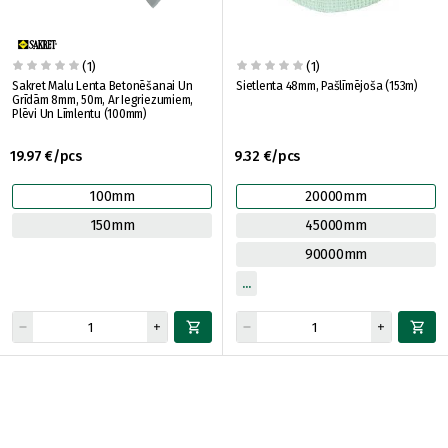
(1)
(1)
Sakret Malu Lenta Betonēšanai Un
Sietlenta 48mm, Pašlīmējoša (153m)
Grīdām 8mm, 50m, Ar Iegriezumiem,
Plēvi Un Līmlentu (100mm)
19.97 €/pcs
9.32 €/pcs
100mm
20000mm
150mm
45000mm
90000mm