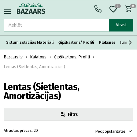
0
0
Atrast
Siltumizolācijas Materiāli
Ģipškartons/ Profili
Plāksnes
Jumta S
Bazaars.lv
Katalogs
Ģipškartons, Profili
Lentas (Sietlentas, Amortizācijas)
Lentas (Sietlentas,
Amortizācijas)
Filtrs
20
Pēc popularitātes