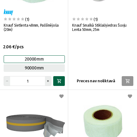
(1)
(1)
Knauf Sietlenta 48mm, Pašlīmējoša
Knauf Smalkā Stiklašķiedras Šuvju
(20m)
Lenta 50mm, 25m
2.06 €/pcs
20000mm
90000mm
Preces nav noliktavā