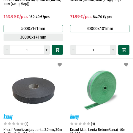
Lenta Plaisām un Bojājumiem (141mm,
Stūriem (101mm, 30m (7 ruļļi/iep))
30m (4 ruļļi/iep))
143.99 €/pcs
71.99 €/pcs
169.40 €/pcs
84.70 €/pcs
5000x141mm
30000x101mm
30000x141mm
(1)
(1)
Knauf Amortizācijas Lenta 3.2mm, 30m,
Knauf Malu Lenta Betonēšanai, 40m