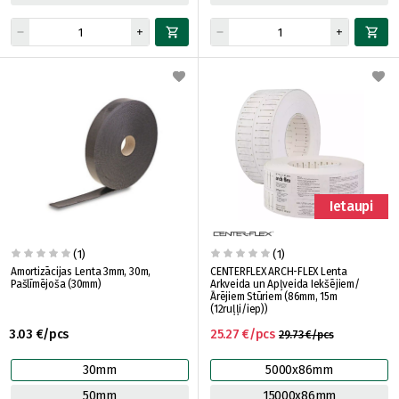
Ietaupi
(1)
(1)
Amortizācijas Lenta 3mm, 30m,
CENTERFLEX ARCH-FLEX Lenta
Pašlīmējoša (30mm)
Arkveida un Apļveida Iekšējiem/
Ārējiem Stūriem (86mm, 15m
(12ruļļi/iep))
3.03 €/pcs
25.27 €/pcs
29.73 €/pcs
30mm
5000x86mm
50mm
15000x86mm