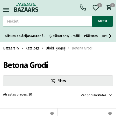
0
0
Atrast
Siltumizolācijas Materiāli
Ģipškartons/ Profili
Plāksnes
Jumta S
Bazaars.lv
Katalogs
Bloki, Ķieģeļi
Betona Grodi
Betona Grodi
Filtrs
30
Pēc popularitātes