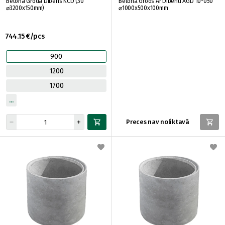
Betona Groda Dibens KCD (30
Betona Grods Ar Dibenu AGD 10-050
⌀3200x150mm)
⌀1000x500x100mm
744.15 €/pcs
900
1200
1700
Preces nav noliktavā