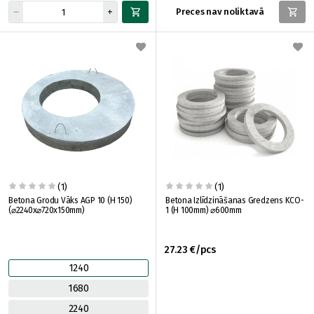
Preces nav noliktavā
(1)
(1)
Betona Grodu Vāks AGP 10 (H 150)
Betona Izlīdzināšanas Gredzens KCO-
(⌀2240x⌀720x150mm)
1 (H 100mm) ⌀600mm
27.23 €/pcs
1240
1680
2240