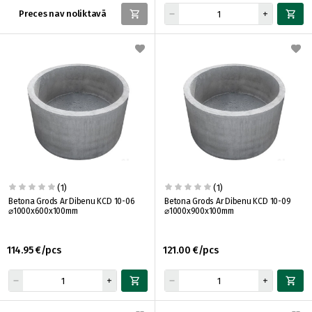
Preces nav noliktavā
(1)
(1)
Betona Grods Ar Dibenu KCD 10-06
Betona Grods Ar Dibenu KCD 10-09
⌀1000x600x100mm
⌀1000x900x100mm
114.95 €/pcs
121.00 €/pcs