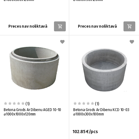
Preces nav noliktavā
Preces nav noliktavā
(1)
(1)
Betona Grods Ar Dibenu AGED 10-10
Betona Grods Ar Dibenu KCD 10-03
⌀1000x1000x120mm
⌀1000x300x100mm
102.85 €/pcs