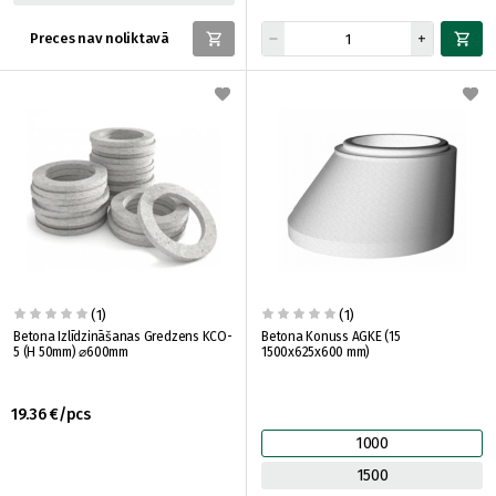
Preces nav noliktavā
(1)
(1)
Betona Izlīdzināšanas Gredzens KCO-
Betona Konuss AGKE (15
5 (H 50mm) ⌀600mm
1500x625x600 mm)
19.36 €/pcs
1000
1500