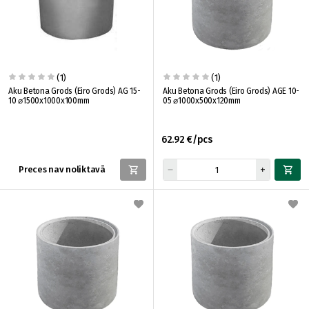
(1)
(1)
Aku Betona Grods (Eiro Grods) AG 15-
Aku Betona Grods (Eiro Grods) AGE 10-
10 ⌀1500x1000x100mm
05 ⌀1000x500x120mm
62.92 €/pcs
Preces nav noliktavā