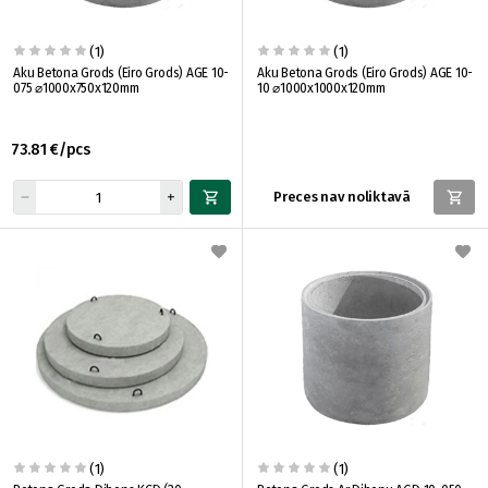
(1)
(1)
Aku Betona Grods (Eiro Grods) AGE 10-
Aku Betona Grods (Eiro Grods) AGE 10-
075 ⌀1000x750x120mm
10 ⌀1000x1000x120mm
73.81 €/pcs
Preces nav noliktavā
(1)
(1)