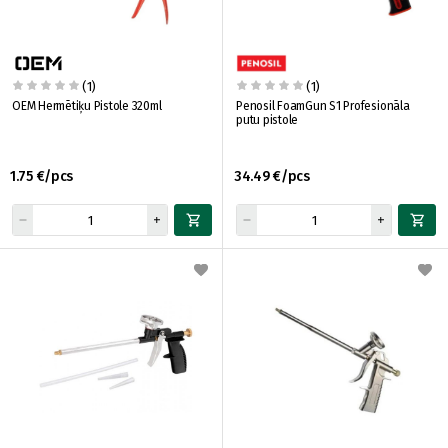
(1)
(1)
OEM Hermētiķu Pistole 320ml
Penosil FoamGun S1 Profesionāla
putu pistole
1.75 €/pcs
34.49 €/pcs