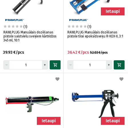
Ietaupi
(1)
(1)
RAWLPLUG Manuālais dozēšanas
RAWLPLUG Manuālais dozēšanas
pistole saistvielu sveķiem kārtridžos
pistole tīrai epoksīdsveķu R-KEX-II, 3:1
345 ml, 10:1
39.93 €/pcs
36.42 €/pcs
52.03 €/pcs
Ietaupi
Ietaupi