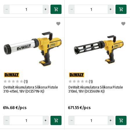
(1)
(1)
DeWalt Akumulatora Silikona Pistole
DeWalt Akumulatora Silikona Pistole
310-415ml, 18V (DCE571N-XJ)
310ml, 18V (DCE560N-XJ)
614.68 €/pcs
671.55 €/pcs