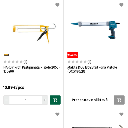
(1)
(1)
HARDY Profi Pastiprināta Pistole 2050-
Makita DCG180ZB Silikona Pistole
150400
(DCG180ZB)
10.89 €/pcs
Preces nav noliktavā