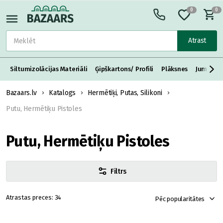
0
0
Atrast
Siltumizolācijas Materiāli
Ģipškartons/ Profili
Plāksnes
Jumta S
Bazaars.lv
Katalogs
Hermētiķi, Putas, Silikoni
Putu, Hermētiķu Pistoles
Putu, Hermētiķu Pistoles
Filtrs
34
Pēc popularitātes