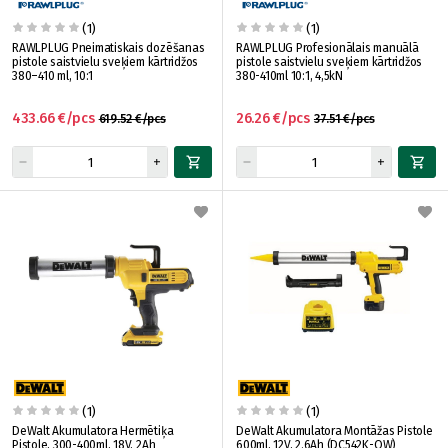
(1)
(1)
RAWLPLUG Pneimatiskais dozēšanas
RAWLPLUG Profesionālais manuālā
pistole saistvielu sveķiem kārtridžos
pistole saistvielu sveķiem kārtridžos
380–410 ml, 10:1
380-410ml 10:1, 4,5kN
433.66 €/pcs
26.26 €/pcs
619.52 €/pcs
37.51 €/pcs
(1)
(1)
DeWalt Akumulatora Hermētiķa
DeWalt Akumulatora Montāžas Pistole
Pistole, 300-400ml, 18V, 2Ah
600ml, 12V, 2.6Ah (DC542K-QW)