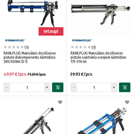
Ietaupi
(1)
(1)
RAWLPLUG Manuālais dozēšanas
RAWLPLUG Manuālais dozēšanas
pistole divkomponentu kārtridžos:
pistole saistvielu sveķiem kārtridžos
385/600ml (3:1)
175–310 ml
49.97 €/pcs
39.93 €/pcs
71.39 €/pcs