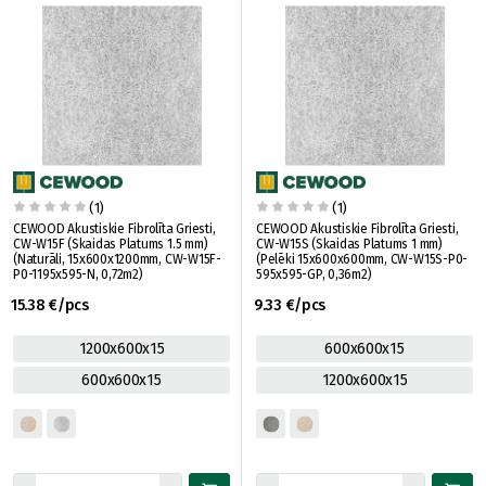
(1)
(1)
CEWOOD Akustiskie Fibrolīta Griesti,
CEWOOD Akustiskie Fibrolīta Griesti,
CW-W15F (Skaidas Platums 1.5 mm)
CW-W15S (Skaidas Platums 1 mm)
(Naturāli, 15x600x1200mm, CW-W15F-
(Pelēki 15x600x600mm, CW-W15S-P0-
P0-1195x595-N, 0,72m2)
595x595-GP, 0,36m2)
15.38 €/pcs
9.33 €/pcs
1200x600x15
600x600x15
600x600x15
1200x600x15