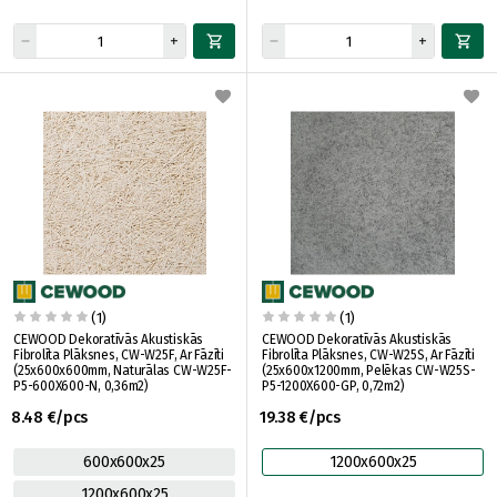
(1)
(1)
CEWOOD Dekoratīvās Akustiskās
CEWOOD Dekoratīvās Akustiskās
Fibrolīta Plāksnes, CW-W25F, Ar Fāzīti
Fibrolīta Plāksnes, CW-W25S, Ar Fāzīti
(25x600x600mm, Naturālas CW-W25F-
(25x600x1200mm, Pelēkas CW-W25S-
P5-600X600-N, 0,36m2)
P5-1200X600-GP, 0,72m2)
8.48 €/pcs
19.38 €/pcs
600x600x25
1200x600x25
1200x600x25