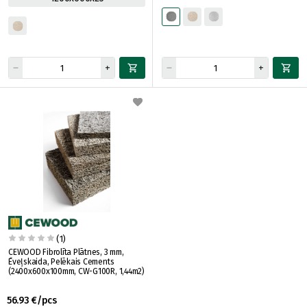
(1)
CEWOOD Fibrolīta Plātnes, 3 mm,
Ēveļskaida, Pelēkais Cements
(2400x600x100mm, CW-G100R, 1,44m2)
56.93 €/pcs