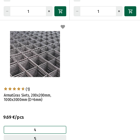
(1)
Armatūras Siets, 200x200mm,
1000x3000mm (D=6mm)
9.69 €/pcs
4
5