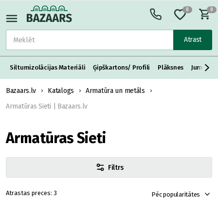
0
0
Atrast
Siltumizolācijas Materiāli
Ģipškartons/ Profili
Plāksnes
Jumta S
Bazaars.lv
Katalogs
Armatūra un metāls
Armatūras Sieti | Bazaars.lv
Armatūras Sieti
Filtrs
3
Pēc popularitātes