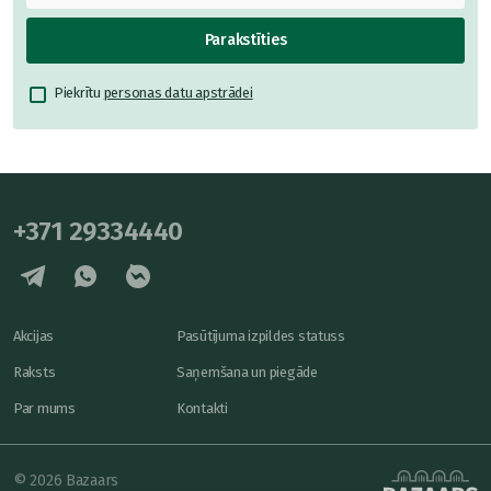
Parakstīties
Piekrītu
personas datu apstrādei
+371 29334440
Akcijas
Pasūtījuma izpildes statuss
Raksts
Saņemšana un piegāde
Par mums
Kontakti
© 2026 Bazaars