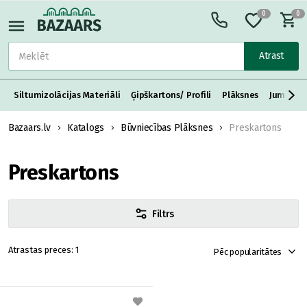
0
0
Atrast
Siltumizolācijas Materiāli
Ģipškartons/ Profili
Plāksnes
Jumta S
Bazaars.lv
Katalogs
Būvniecības Plāksnes
Preskartons
Preskartons
Filtrs
1
Pēc popularitātes