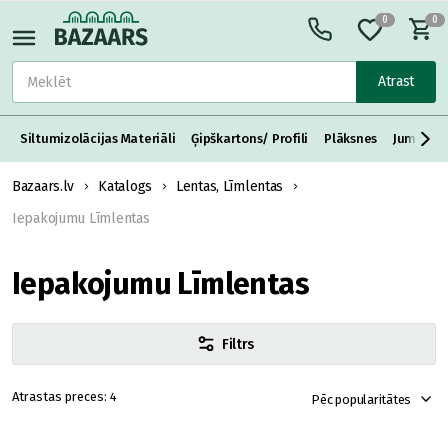
0
0
Atrast
Siltumizolācijas Materiāli
Ģipškartons/ Profili
Plāksnes
Jumta S
Bazaars.lv
Katalogs
Lentas, Līmlentas
Iepakojumu Līmlentas
Iepakojumu Līmlentas
Filtrs
4
Pēc popularitātes