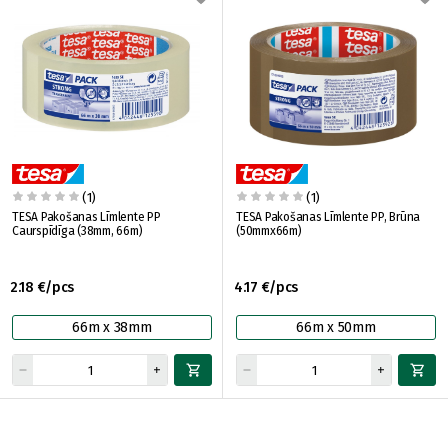
(1)
(1)
TESA Pakošanas Līmlente PP
TESA Pakošanas Līmlente PP, Brūna
Caurspīdīga (38mm, 66m)
(50mmx66m)
2.18 €/pcs
4.17 €/pcs
66m x 38mm
66m x 50mm