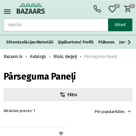
0
0
Atrast
Siltumizolācijas Materiāli
Ģipškartons/ Profili
Plāksnes
Jumta S
Bazaars.lv
Katalogs
Bloki, Ķieģeļi
Pārseguma Paneļi
Pārseguma Paneļi
Filtrs
1
Pēc popularitātes