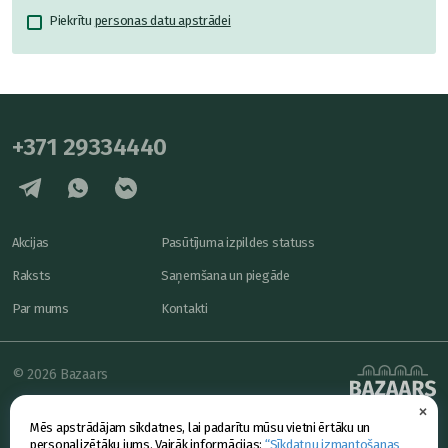
Piekrītu
personas datu apstrādei
+371 29334440
Akcijas
Pasūtījuma izpildes statuss
Raksts
Saņemšana un piegāde
Par mums
Kontakti
© 2026 Bazaars
×
Konfidencialitāte
powered by
Mēs apstrādājam sīkdatnes, lai padarītu mūsu vietni ērtāku un
Piedāvājums
personalizētāku jums. Vairāk informācijas:
“Sīkdatņu izmantošanas