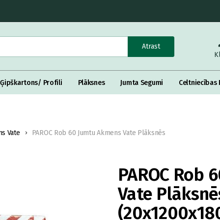
Atrast
K
Ģipškartons/ Profili
Plāksnes
Jumta Segumi
Celtniecības 
s Vate
PAROC Rob 60 Jumtu Akmens Vate Plāksnēs
PAROC Rob 6
Vate Plāksnē
(20x1200x18