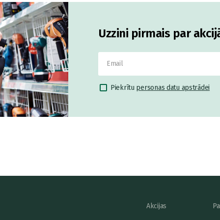
Uzzini pirmais par akci
Piekrītu
personas datu apstrādei
Akcijas
Pa