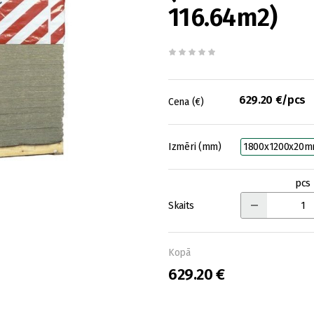
116.64m2)
629.20 €/pcs
Cena (€)
Izmēri (mm)
1800x1200x20
pcs
Skaits
Kopā
629.20 €