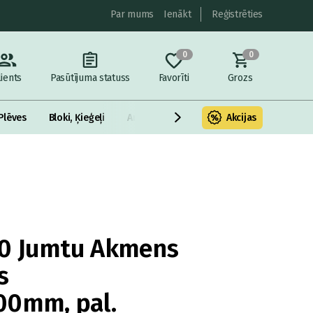
Par mums
Ienākt
Reģistrēties
0
0
lients
Pasūtījuma statuss
Favorīti
Grozs
Plēves
Bloki, Ķieģeļi
Armatūra un metāls
Akcijas
Fasādes Siltināš
0 Jumtu Akmens
s
00mm, pal.