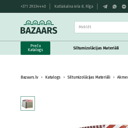
+371 29334440
Katlakalna iela 8, Rīga
Preču
Siltumizolācijas Materiāli
Katalogs
Bazaars.lv
Katalogs
Siltumizolācijas Materiāli
Akmen