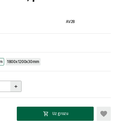
AV28
mm
1800x1200x30mm
Uz grozu