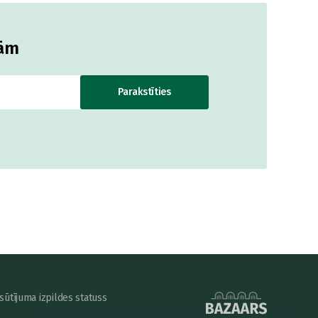
jām
Parakstīties
sūtījuma izpildes statuss