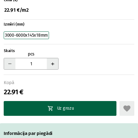
Cena (€)
22.91 €/m2
Izmēri (mm)
3000-6000x145x18mm
Skaits
pcs
Kopā
22.91 €
Uz grozu
Informācija par piegādi