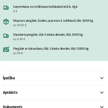
Saņemšana, no noliktavas katlakalnā ielā 8, rīgā
0 €
Ekspress piegāde, šodien, ja preces ir noliktavā, līdz 2000 kg
no 19.99 €
Standarta piegāde, līdz 5 darba dienām, līdz 2000 kg
no 9.99 €
Piegāde ar izkraušanu, līdz 3 darba dienām, līdz 12000 kg
no 99 €
Īpašība
Apraksts
Dokuments