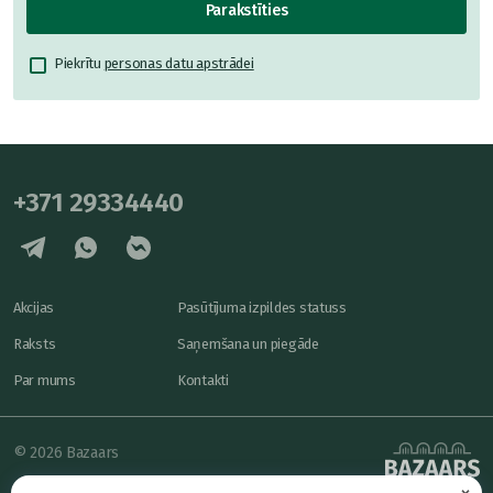
Parakstīties
Piekrītu
personas datu apstrādei
+371 29334440
Akcijas
Pasūtījuma izpildes statuss
Raksts
Saņemšana un piegāde
Par mums
Kontakti
© 2026 Bazaars
×
Konfidencialitāte