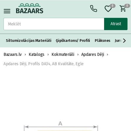
0
0
Atrast
Siltumizolācijas Materiāli
Ģipškartons/ Profili
Plāksnes
Jumta S
Bazaars.lv
Katalogs
Kokmateriāli
Apdares Dēļi
Apdares Dēļi, Profils DA34, AB Kvalitāte, Egle