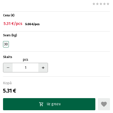
Cena (€)
5.31 €/pcs
5.90 €/pcs
Svars (kg)
30
Skaits
pcs
Kopā
5.31 €
Uz grozu