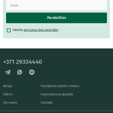
Parakstīties
Piekrītu
personas datu apstrādei
+371 29334440
Akcijas
Pasūtījuma izpildes statuss
Raksts
Saņemšana un piegāde
Par mums
Kontakti