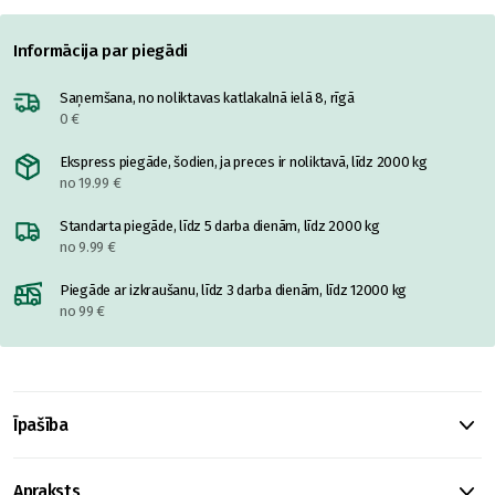
Informācija par piegādi
Saņemšana, no noliktavas katlakalnā ielā 8, rīgā
0 €
Ekspress piegāde, šodien, ja preces ir noliktavā, līdz 2000 kg
no 19.99 €
Standarta piegāde, līdz 5 darba dienām, līdz 2000 kg
no 9.99 €
Piegāde ar izkraušanu, līdz 3 darba dienām, līdz 12000 kg
no 99 €
Īpašība
Apraksts