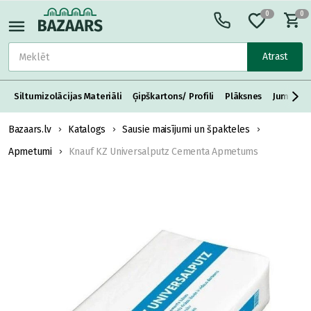
0
0
Atrast
Siltumizolācijas Materiāli
Ģipškartons/ Profili
Plāksnes
Jumta S
Bazaars.lv
Katalogs
Sausie maisījumi un špakteles
Apmetumi
Knauf KZ Universalputz Cementa Apmetums