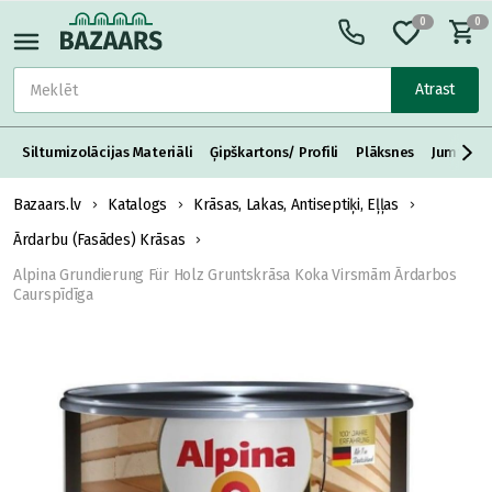
0
0
Atrast
Siltumizolācijas Materiāli
Ģipškartons/ Profili
Plāksnes
Jumta S
Bazaars.lv
Katalogs
Krāsas, Lakas, Antiseptiķi, Eļļas
Ārdarbu (Fasādes) Krāsas
Alpina Grundierung Für Holz Gruntskrāsa Koka Virsmām Ārdarbos
Caurspīdīga