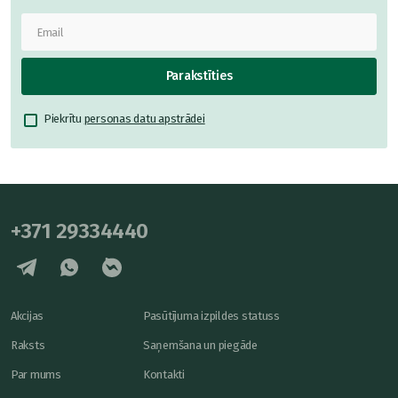
Parakstīties
Piekrītu
personas datu apstrādei
+371 29334440
Akcijas
Pasūtījuma izpildes statuss
Raksts
Saņemšana un piegāde
Par mums
Kontakti