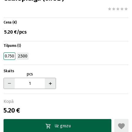
Cena (€)
5.20 €/pcs
Tilpums (l)
0.750
2.500
Skaits
pcs
Kopā
5.20 €
Uz grozu