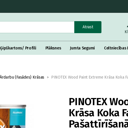
Atrast
K
Ģipškartons/ Profili
Plāksnes
Jumta Segumi
Celtniecības 
Ārdarbu (Fasādes) Krāsas
PINOTEX Wood Paint Extreme Krāsa Koka Fa
PINOTEX Woo
Krāsa Koka 
Pašattīrīšanā