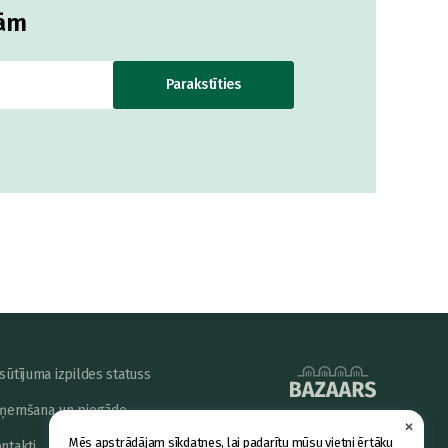
jām
Parakstīties
sūtījuma izpildes statuss
ņemšana un piegāde
×
powered by
Mēs apstrādājam sīkdatnes, lai padarītu mūsu vietni ērtāku
ntakti