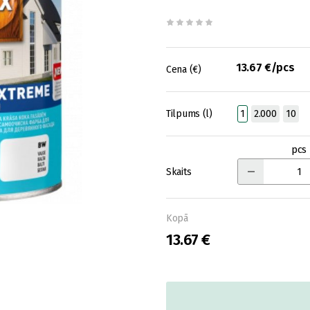
13.67 €/pcs
Cena (€)
Tilpums (l)
1
2.000
10
pcs
Skaits
Kopā
13.67 €