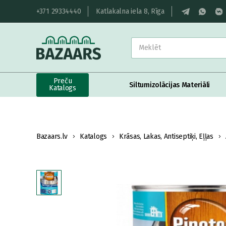
+371 29334440
Katlakalna iela 8, Rīga
Preču
Siltumizolācijas Materiāli
Katalogs
Bazaars.lv
Katalogs
Krāsas, Lakas, Antiseptiķi, Eļļas