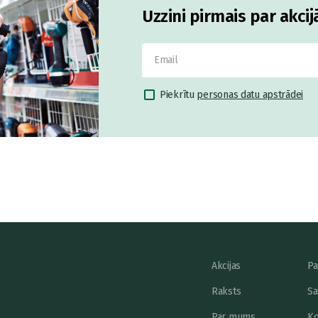
Uzzini pirmais par akci
Piekrītu
personas datu apstrādei
Akcijas
Pa
Raksts
Sa
Par mums
Ko