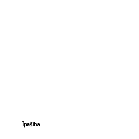
Īpašība