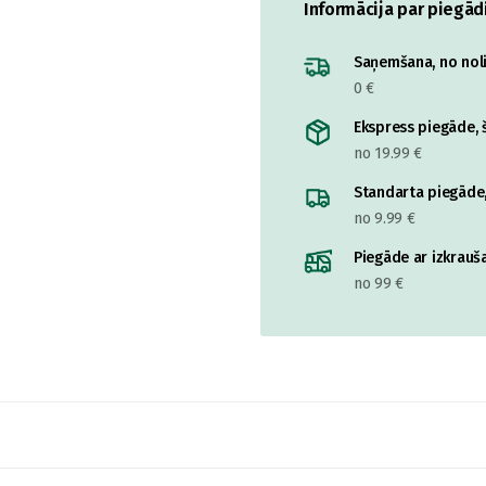
Informācija par piegād
Saņemšana, no nolik
0 €
Ekspress piegāde, š
no 19.99 €
Standarta piegāde,
no 9.99 €
Piegāde ar izkrauša
no 99 €