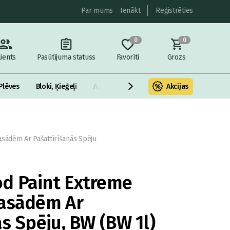
Par mums
Ienākt
Reģistrēties
0
0
lients
Pasūtījuma statuss
Favorīti
Grozs
Plēves
Bloki, Ķieģeļi
Armatūra un metāls
Akcijas
Fasādes Siltināš
sādēm Ar Pašattīrīšanās Spēju
d Paint Extreme
Fasādēm Ar
s Spēju, BW (BW 1l)