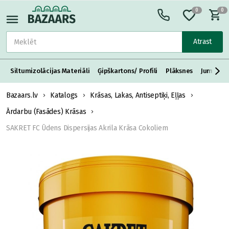
0
0
Atrast
Siltumizolācijas Materiāli
Ģipškartons/ Profili
Plāksnes
Jumta S
Bazaars.lv
Katalogs
Krāsas, Lakas, Antiseptiķi, Eļļas
Ārdarbu (Fasādes) Krāsas
SAKRET FC Ūdens Dispersijas Akrila Krāsa Cokoliem