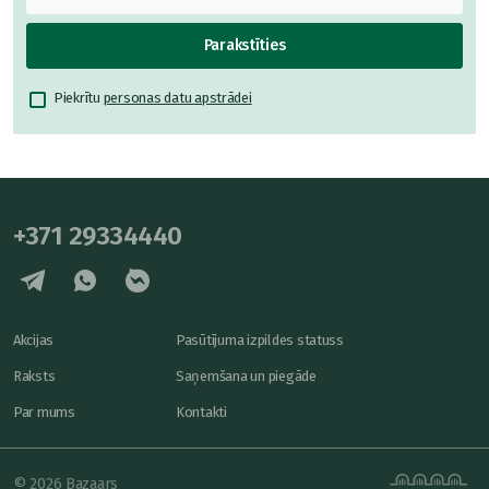
Parakstīties
Piekrītu
personas datu apstrādei
+371 29334440
Akcijas
Pasūtījuma izpildes statuss
Raksts
Saņemšana un piegāde
Par mums
Kontakti
© 2026 Bazaars