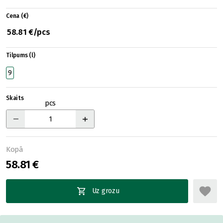
Cena (€)
58.81 €/pcs
Tilpums (l)
9
Skaits
pcs
Kopā
58.81 €
Uz grozu