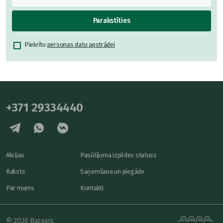
Parakstīties
Piekrītu
personas datu apstrādei
+371 29334440
Akcijas
Pasūtījuma izpildes statuss
Raksts
Saņemšana un piegāde
Par mums
Kontakti
© 2026 Bazaars