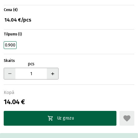
Cena (€)
14.04 €/pcs
Tilpums (l)
0.900
Skaits
pcs
Kopā
14.04 €
Uz grozu