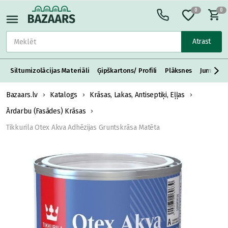
0
0
Atrast
Siltumizolācijas Materiāli
Ģipškartons/ Profili
Plāksnes
Jumta S
Bazaars.lv
Katalogs
Krāsas, Lakas, Antiseptiķi, Eļļas
Ārdarbu (Fasādes) Krāsas
Tikkurila Otex Akva Adhēzijas Gruntskrāsa Matēta