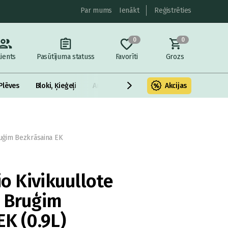
Par mums
Ienākt
Reģistrēties
0
0
lients
Pasūtījuma statuss
Favorīti
Grozs
Plēves
Bloki, Ķieģeļi
Armatūra un metāls
Akcijas
Fasādes Siltināš
ruģim Bezkrāsaina EK
io Kivikuullote
 Bruģim
EK (0.9L)