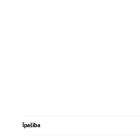
Īpašība