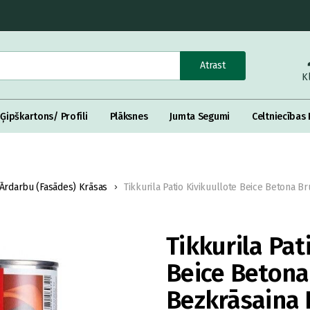
Atrast
K
Ģipškartons/ Profili
Plāksnes
Jumta Segumi
Celtniecības 
Ārdarbu (Fasādes) Krāsas
Tikkurila Patio Kivikuullote Beice Betona B
Tikkurila Pat
Beice Betona
Bezkrāsaina 