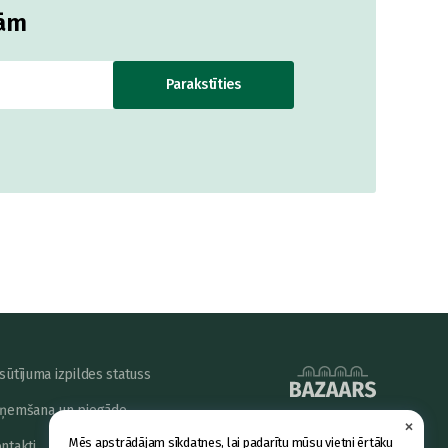
jām
Parakstīties
sūtījuma izpildes statuss
ņemšana un piegāde
×
powered by
Mēs apstrādājam sīkdatnes, lai padarītu mūsu vietni ērtāku
ntakti