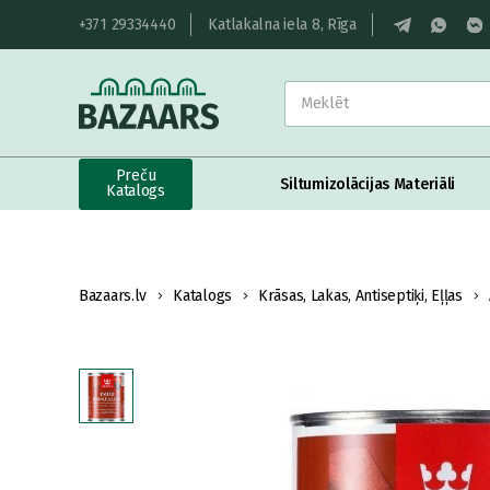
+371 29334440
Katlakalna iela 8, Rīga
Preču
Siltumizolācijas Materiāli
Katalogs
Bazaars.lv
Katalogs
Krāsas, Lakas, Antiseptiķi, Eļļas