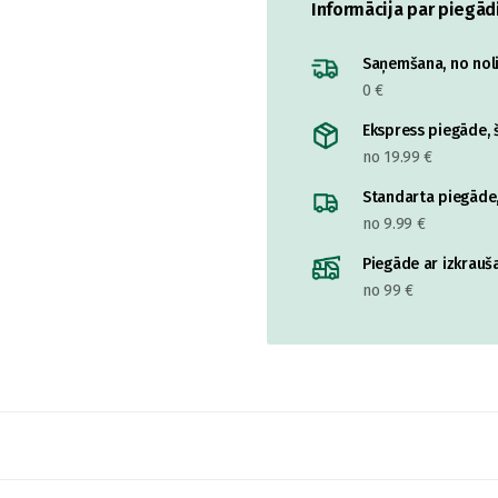
Informācija par piegād
Saņemšana, no nolik
0 €
Ekspress piegāde, š
no 19.99 €
Standarta piegāde,
no 9.99 €
Piegāde ar izkrauša
no 99 €