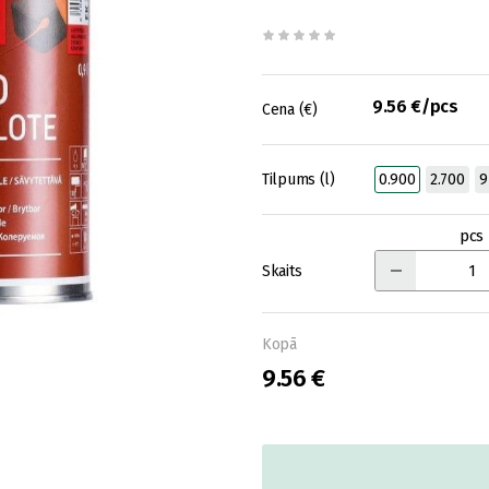
9.56 €/pcs
Cena (€)
Tilpums (l)
0.900
2.700
9
pcs
Skaits
Kopā
9.56 €