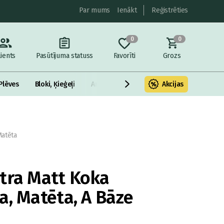
Par mums
Ienākt
Reģistrēties
0
0
lients
Pasūtījuma statuss
Favorīti
Grozs
Plēves
Bloki, Ķieģeļi
Armatūra un metāls
Akcijas
Fasādes Siltināš
Matēta
tra Matt Koka
a, Matēta, A Bāze