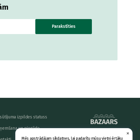
jām
Parakstīties
sūtījuma izpildes statuss
ņemšana un piegāde
×
powered by
Mēs apstrādājam sīkdatnes, lai padarītu mūsu vietni ērtāku
ntakti