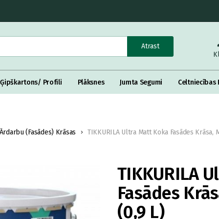
Atrast
K
Ģipškartons/ Profili
Plāksnes
Jumta Segumi
Celtniecības 
Ārdarbu (Fasādes) Krāsas
TIKKURILA Ultra Matt Koka Fasādes Krāsa, 
TIKKURILA Ul
Fasādes Krās
(0,9 L)