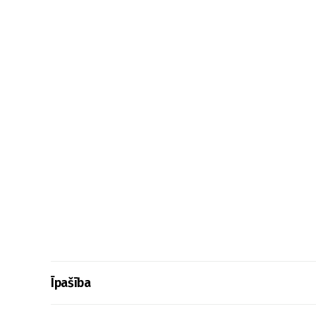
Īpašība