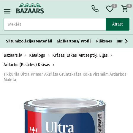
0
0
Atrast
Siltumizolācijas Materiāli
Ģipškartons/ Profili
Plāksnes
Jumta S
Bazaars.lv
Katalogs
Krāsas, Lakas, Antiseptiķi, Eļļas
Ārdarbu (Fasādes) Krāsas
Tikkurila Ultra Primer Akrilāta Gruntskrāsa Koka Virsmām Ārdarbos
Matēta