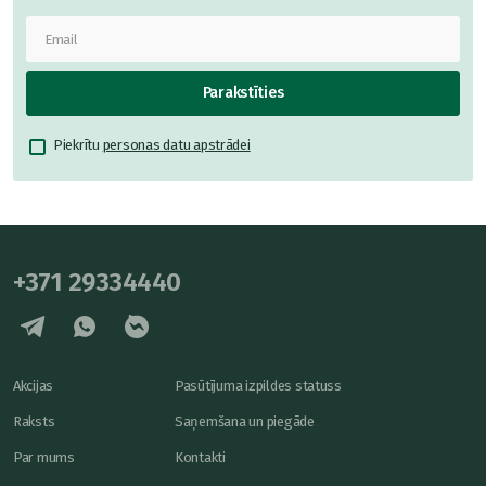
Parakstīties
Piekrītu
personas datu apstrādei
+371 29334440
Akcijas
Pasūtījuma izpildes statuss
Raksts
Saņemšana un piegāde
Par mums
Kontakti