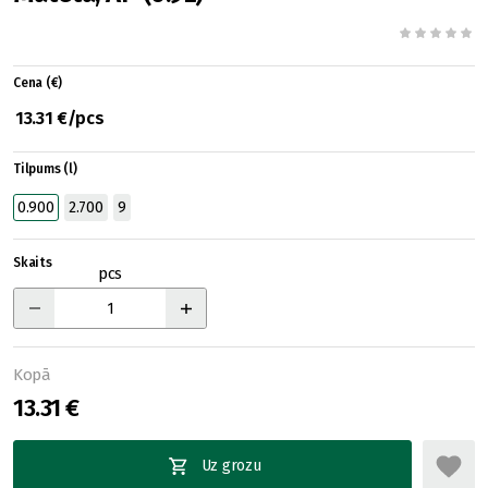
Cena (€)
13.31 €/pcs
Tilpums (l)
0.900
2.700
9
Skaits
pcs
Kopā
13.31 €
Uz grozu