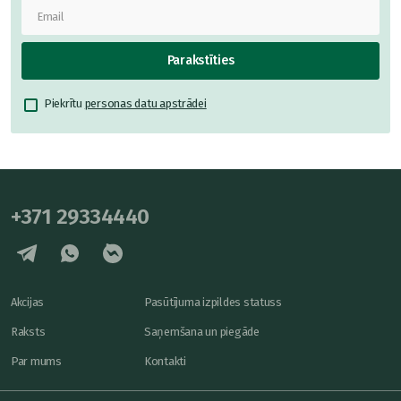
Parakstīties
Piekrītu
personas datu apstrādei
+371 29334440
Akcijas
Pasūtījuma izpildes statuss
Raksts
Saņemšana un piegāde
Par mums
Kontakti