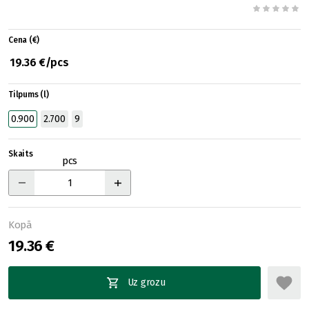
Cena (€)
19.36 €/pcs
Tilpums (l)
0.900
2.700
9
Skaits
pcs
Kopā
19.36 €
Uz grozu