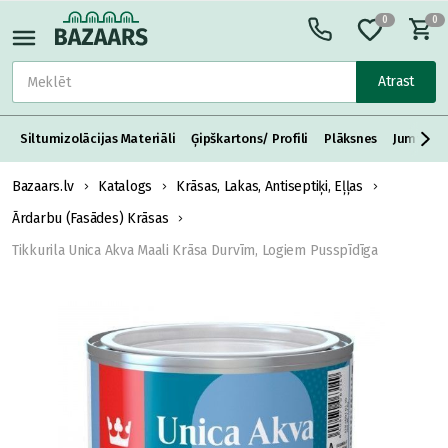
0
0
Atrast
Siltumizolācijas Materiāli
Ģipškartons/ Profili
Plāksnes
Jumta S
Bazaars.lv
Katalogs
Krāsas, Lakas, Antiseptiķi, Eļļas
Ārdarbu (Fasādes) Krāsas
Tikkurila Unica Akva Maali Krāsa Durvīm, Logiem Pusspīdīga